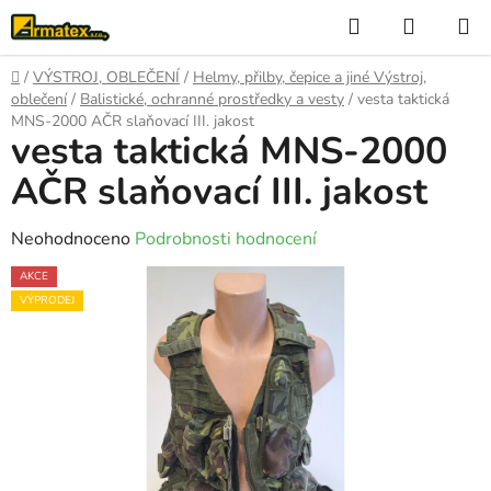
Přejít
Hledat
NÁKUP
na
KOŠÍK
obsah
Domů
/
VÝSTROJ, OBLEČENÍ
/
Helmy, přilby, čepice a jiné Výstroj,
oblečení
/
Balistické, ochranné prostředky a vesty
/
vesta taktická
MNS-2000 AČR slaňovací III. jakost
vesta taktická MNS-2000
AČR slaňovací III. jakost
Průměrné
Neohodnoceno
Podrobnosti hodnocení
hodnocení
AKCE
produktu
VÝPRODEJ
je
0,0
z
5
hvězdiček.