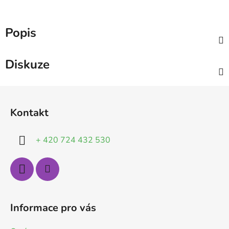
Popis
Diskuze
Z
á
Kontakt
p
a
+ 420 724 432 530
t
í
Informace pro vás