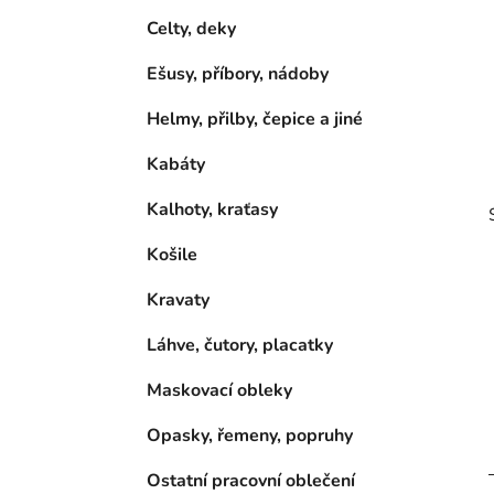
p
Celty, deky
a
Ešusy, příbory, nádoby
n
e
Helmy, přilby, čepice a jiné
l
Kabáty
Kalhoty, kraťasy
Košile
Kravaty
Láhve, čutory, placatky
i
Maskovací obleky
Opasky, řemeny, popruhy
Ostatní pracovní oblečení