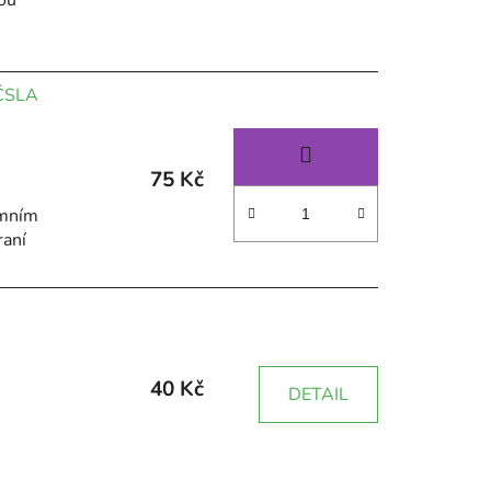
 ČSLA
75 Kč
imním
raní
40 Kč
DETAIL