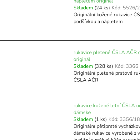
nápletem originál
Skladem
(24 ks)
Kód:
5526/
Originální kožené rukavice Č
podšívkou a nápletem
rukavice pletené ČSLA AČR o
originál
Skladem
(328 ks)
Kód:
3366
Originální pletené prstové ru
ČSLA AČR
rukavice kožené letní ČSLA or
dámské
Skladem
(1 ks)
Kód:
3356/18
Originální pětiprsté vycházko
dámské rukavice vyrobené z 
kvalitní a měkké kůže s vyso