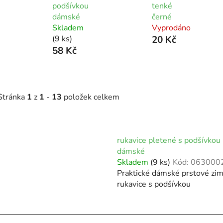
podšívkou
tenké
dámské
černé
Skladem
Vyprodáno
(9 ks)
20 Kč
58 Kč
Stránka
1
z
1
-
13
položek celkem
V
ý
rukavice pletené s podšívkou
p
dámské
Skladem
(9 ks)
Kód:
063000
Praktické dámské prstové zim
s
rukavice s podšívkou
p
r
o