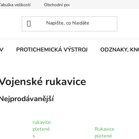
Tabulka velikostí
Obchodní podmínky
Vrácení zboží
R
V
PROTICHEMICKÁ VÝSTROJ
ODZNAKY, KNO
Vojenské rukavice
Nejprodávanější
rukavice
pletené
Rukavice
s
pletené