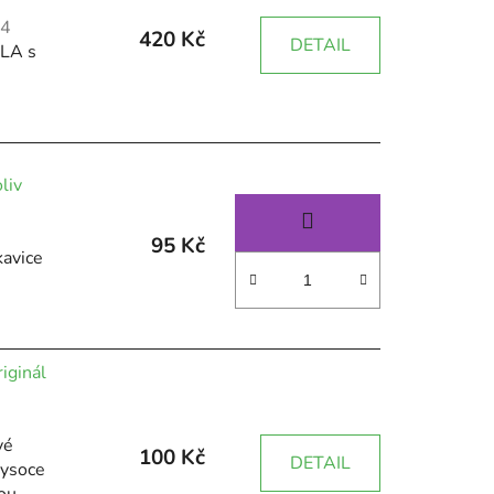
24
420 Kč
DETAIL
SLA s
liv
95 Kč
kavice
iginál
vé
100 Kč
DETAIL
vysoce
kou