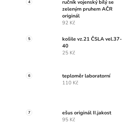
ručník vojenský bílý se
zeleným pruhem AČR
originál
92 Kč
košile vz.21 ČSLA vel.37-
40
25 Kč
teploměr laboratorní
110 Kč
ešus originál II.jakost
95 Kč