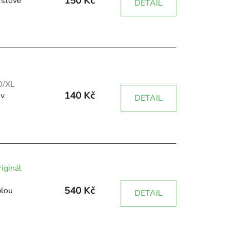
150 Kč
rstové
DETAIL
0/XL
140 Kč
 v
DETAIL
iginál
540 Kč
plou
DETAIL