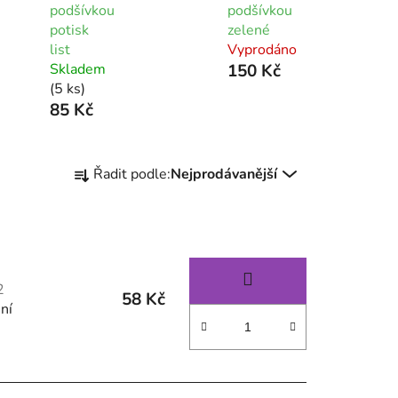
podšívkou
podšívkou
potisk
zelené
list
Vyprodáno
Skladem
150 Kč
(5 ks)
85 Kč
Ř
Řadit podle:
Nejprodávanější
a
z
e
n
í
2
p
58 Kč
ní
r
o
d
u