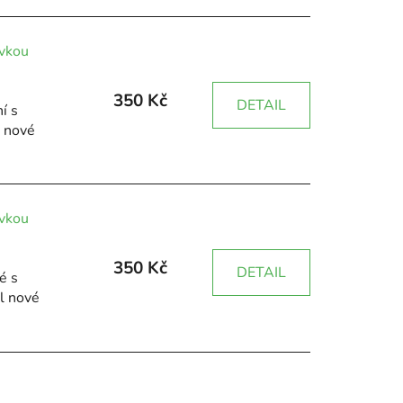
ívkou
350 Kč
DETAIL
í s
l nové
ívkou
350 Kč
DETAIL
é s
l nové
s