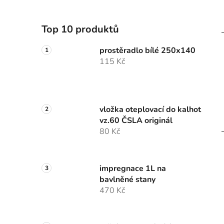
Top 10 produktů
prostěradlo bílé 250x140
115 Kč
vložka oteplovací do kalhot
vz.60 ČSLA originál
80 Kč
impregnace 1L na
bavlněné stany
470 Kč