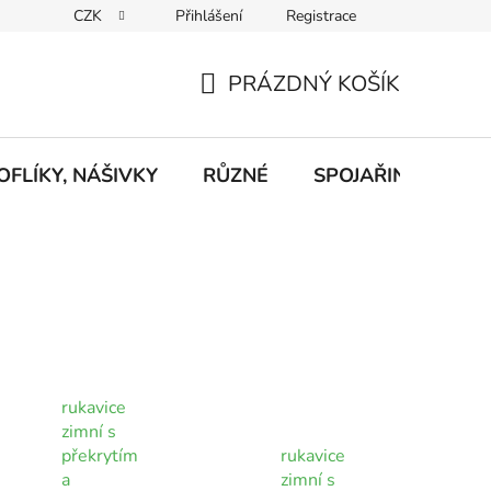
CZK
Přihlášení
Registrace
eklamace
Podmínky ochrany osobních údajů
Odstoupení od
PRÁZDNÝ KOŠÍK
NÁKUPNÍ
KOŠÍK
FLÍKY, NÁŠIVKY
RŮZNÉ
SPOJAŘINA, RADI
rukavice
zimní s
překrytím
rukavice
a
zimní s