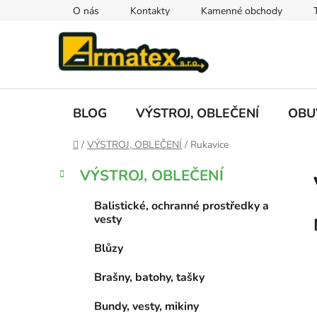
Přejít
O nás
Kontakty
Kamenné obchody
na
obsah
BLOG
VÝSTROJ, OBLEČENÍ
OBU
Domů
/
VÝSTROJ, OBLEČENÍ
/
Rukavice
P
K
Přeskočit
VÝSTROJ, OBLEČENÍ
a
kategorie
o
t
s
Balistické, ochranné prostředky a
e
t
vesty
g
r
o
Blůzy
a
r
i
n
Brašny, batohy, tašky
e
n
Bundy, vesty, mikiny
í