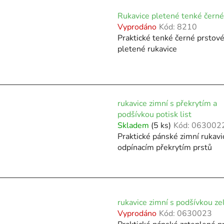
d
Rukavice pletené tenké černé
u
Vyprodáno
Kód:
8210
k
Praktické tenké černé prstov
t
pletené rukavice
ů
rukavice zimní s překrytím a
podšívkou potisk list
Skladem
(5 ks)
Kód:
063002
Praktické pánské zimní rukavi
odpínacím překrytím prstů
rukavice zimní s podšívkou ze
Vyprodáno
Kód:
0630023