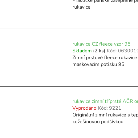
Praktické pánské zateplené p
rukavice
rukavice CZ fleece vzor 95
Skladem
(2 ks)
Kód:
063001
Zimní prstové fleece rukavice
maskovacím potisku 95
rukavice zimní tříprsté AČR or
Vyprodáno
Kód:
9221
Originální zimní rukavice s te
kožešinovou podšívkou