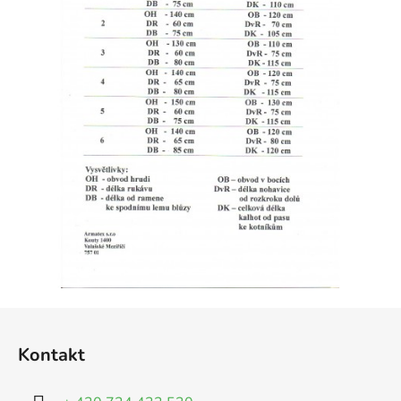
Z
á
Kontakt
p
a