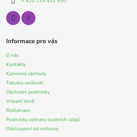
+ 420 724 432 530
t
í
Informace pro vás
O nás
Kontakty
Kamenné obchody
Tabulka velikostí
Obchodní podmínky
Vrácení zboží
Reklamace
Podmínky ochrany osobních údajů
Odstoupení od smlouvy