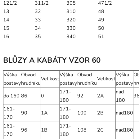
121/2
311/2
305
471/2
13
32
310
48
14
33
320
49
15
34
330
50
16
35
340
51
BLŮZY A KABÁTY VZOR 60
Výška
Obvod
Výška
Obvod
Výška
O
Velikost
Velikost
postavy
hrudníku
postavy
hrudníku
postavy
hr
171-
nad
do 160
86
0
92
2A
9
180
180
161-
171-
90
1A
100
2B
nad180
170
180
161-
171-
96
1B
108
2C
nad180
170
180