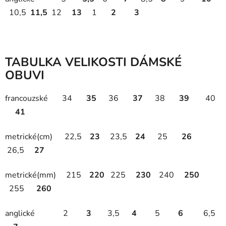
10,5
11,5
12
13
1
2 3
TABULKA VELIKOSTI DÁMSKÉ
OBUVI
francouzské 34
35
36
37
38
39
40
41
metrické(cm) 22,5
23
23,5
24
25
26
26,5
27
metrické(mm) 215
220
225
230
240
250
255
260
anglické 2
3
3,5
4
5
6
6,5