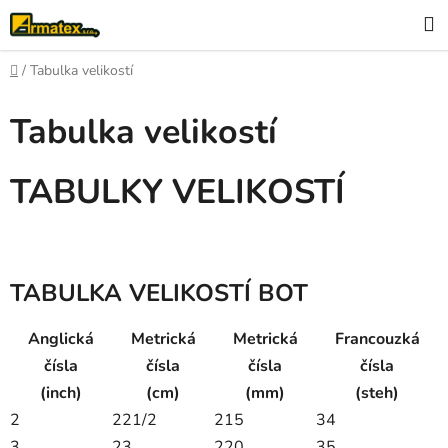
Přejít
H
na
obsah
Domů
/
Tabulka velikostí
Tabulka velikostí
TABULKY VELIKOSTÍ
TABULKA VELIKOSTÍ BOT
Anglická
Metrická
Metrická
Francouzká
čísla
čísla
čísla
čísla
(inch)
(cm)
(mm)
(steh)
2
221/2
215
34
3
23
220
35