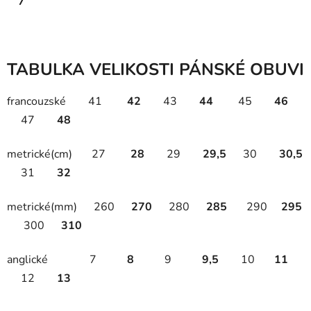
7
TABULKA VELIKOSTI PÁNSKÉ OBUVI
francouzské 41
42
43
44
45
46
47
48
metrické(cm) 27
28
29
29,5
30
30,5
31
32
metrické(mm) 260
270
280
285
290
295
300
310
anglické 7
8
9
9,5
10
11
12
13