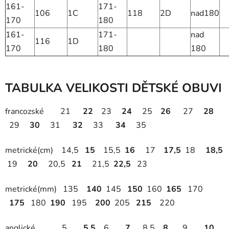
161-
171-
106
1C
118
2D
nad180
170
180
161-
171-
nad
116
1D
170
180
180
TABULKA VELIKOSTI DĚTSKÉ OBUVI
francozské 21
22
23
24
25
26
27
28
29
30
31
32
33
34
35
metrické(cm) 14,5
15
15,5
16
17
17,5
18
18,5
19
20
20,5
21
21,5
22,5
23
metrické(mm) 135
140
145
150
160
165
170
175
180
190
195
200
205
215
220
anglické 5
5,5
6
7
8,5
8
9
10