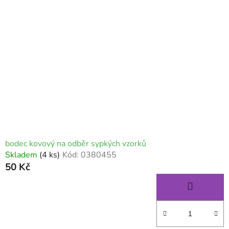
p
o
i
d
s
u
p
k
r
t
o
ů
d
u
k
t
ů
bodec kovový na odběr sypkých vzorků
Skladem
(4 ks)
Kód:
0380455
50 Kč