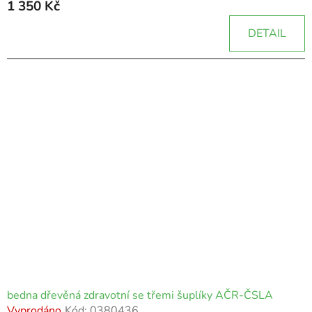
1 350 Kč
DETAIL
bedna dřevěná zdravotní se třemi šuplíky AČR-ČSLA
Vyprodáno
Kód:
0380436