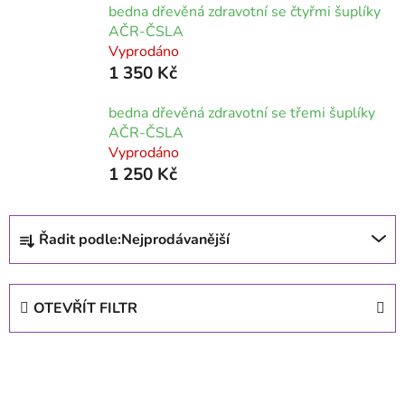
bedna dřevěná zdravotní se čtyřmi šuplíky
AČR-ČSLA
Vyprodáno
1 350 Kč
bedna dřevěná zdravotní se třemi šuplíky
AČR-ČSLA
Vyprodáno
1 250 Kč
Ř
Řadit podle:
Nejprodávanější
a
z
e
OTEVŘÍT FILTR
n
í
V
p
ý
r