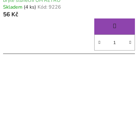
brýle sluneční UH RETRO
Skladem
(4 ks)
Kód:
9226
56 Kč