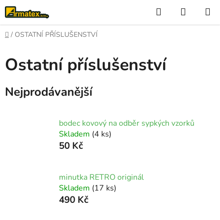
Přejít
Hledat
NÁKUP
na
KOŠÍK
obsah
Domů
/
OSTATNÍ PŘÍSLUŠENSTVÍ
Ostatní příslušenství
Nejprodávanější
bodec kovový na odběr sypkých vzorků
Skladem
(4 ks)
50 Kč
minutka RETRO originál
Skladem
(17 ks)
490 Kč