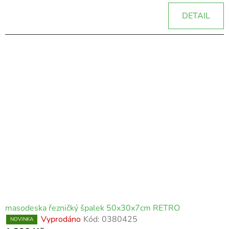
DETAIL
masodeska řezničký špalek 50x30x7cm RETRO
Vyprodáno
Kód:
0380425
NOVINKA