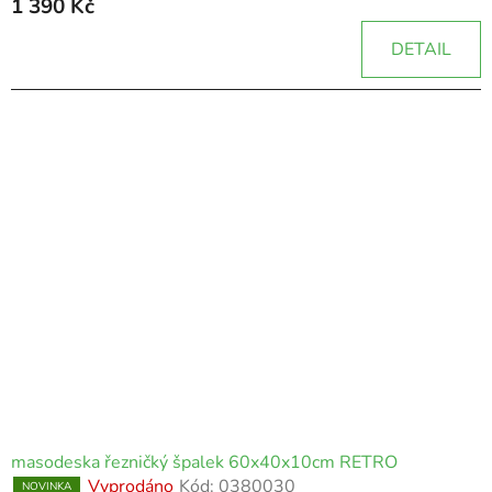
1 390 Kč
DETAIL
masodeska řezničký špalek 60x40x10cm RETRO
Vyprodáno
Kód:
0380030
NOVINKA