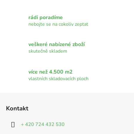
a
c
í
rádi poradíme
p
nebojte se na cokoliv zeptat
r
v
k
veškeré nabízené zboží
y
skutečně skladem
v
ý
p
více než 4.500 m2
i
vlastních skladovacích ploch
s
u
Z
á
Kontakt
p
a
+ 420 724 432 530
t