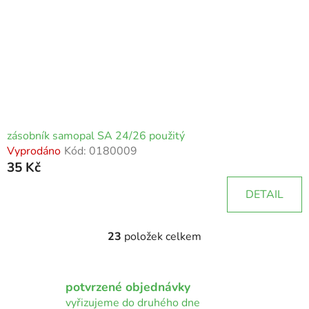
zásobník samopal SA 24/26 použitý
Vyprodáno
Kód:
0180009
35 Kč
DETAIL
23
položek celkem
O
v
l
potvrzené objednávky
á
d
vyřizujeme do druhého dne