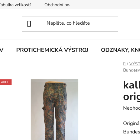
Tabulka velikostí
Obchodní podmínky
Vrácení zboží
R
V
PROTICHEMICKÁ VÝSTROJ
ODZNAKY, KNO
Domů
/
VÝST
Bundeswe
ka
AKCE
ori
Průměr
Neoho
hodnoc
Originá
produk
Bundes
je