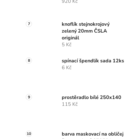
920 Kč
knoflík stejnokrojový
zelený 20mm ČSLA
originál
5 Kč
spínací špendlík sada 12ks
6 Kč
prostěradlo bílé 250x140
115 Kč
barva maskovací na obličej