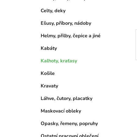
í
p
Celty, deky
a
Ešusy, příbory, nádoby
n
e
Helmy, přilby, čepice a jiné
l
Kabáty
Kalhoty, kraťasy
Košile
Kravaty
Láhve, čutory, placatky
Maskovací obleky
Opasky, řemeny, popruhy
Ostatní pracovní oblečení