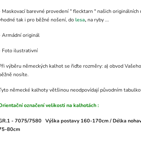
- Maskovací barevné provedení " flecktarn " našich originálních
vhodné tak i pro běžné nošení, do
lesa
,
na ryby ...
- Armádní originál
- Foto ilustrativní
Při výběru německých kalhot se řiďte rozměry: a) obvod Vašeho 
běžně nosíte.
Tyto německé kalhoty většinou neodpovídají původním tabulkov
Orientační označení velikosti na kalhotách :
GR.1 - 7075/7580 Výška postavy 160-170cm / Délka nohavi
75-80cm