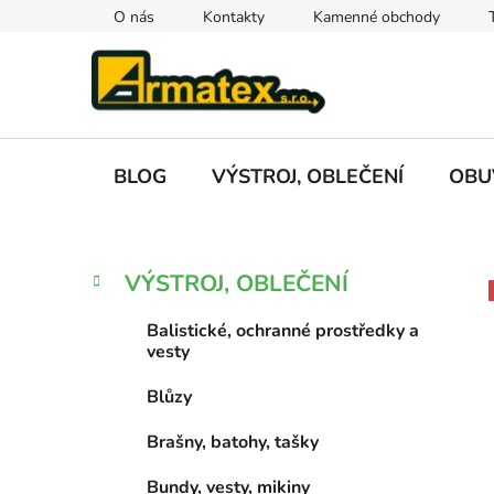
Přejít
O nás
Kontakty
Kamenné obchody
na
obsah
BLOG
VÝSTROJ, OBLEČENÍ
OBU
P
K
Přeskočit
VÝSTROJ, OBLEČENÍ
a
kategorie
o
t
s
Balistické, ochranné prostředky a
e
t
vesty
g
r
o
Blůzy
a
r
i
n
Brašny, batohy, tašky
e
n
Bundy, vesty, mikiny