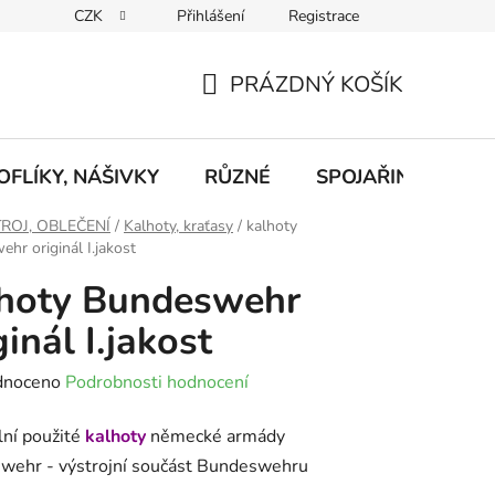
CZK
Přihlášení
Registrace
eklamace
Podmínky ochrany osobních údajů
Odstoupení od
PRÁZDNÝ KOŠÍK
NÁKUPNÍ
KOŠÍK
FLÍKY, NÁŠIVKY
RŮZNÉ
SPOJAŘINA, RADI
ROJ, OBLEČENÍ
/
Kalhoty, kraťasy
/
kalhoty
hr originál I.jakost
lhoty Bundeswehr
ginál I.jakost
né
dnoceno
Podrobnosti hodnocení
ení
lní použité
kalhoty
německé armády
tu
wehr - výstrojní součást Bundeswehru