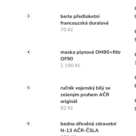
berle předloketní
francouzská duralová
70 Kč
maska plynová OM90+filtr
OF90
1 190 Kč
ručník vojenský bílý se
zeleným pruhem AČR
originál
92 Kč
bedna dřevěná zdravotní
N-13 AČR-ČSLA