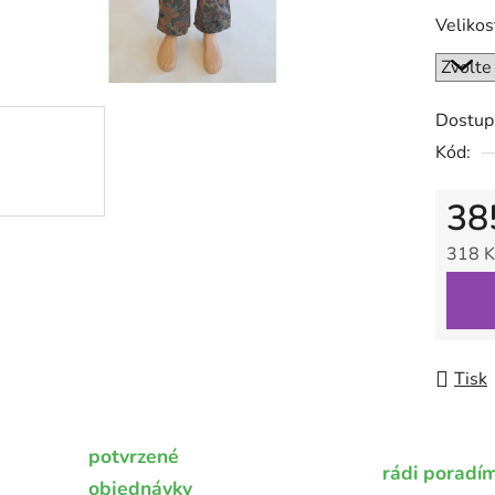
0,0
Velikos
z
5
hvězdič
Dostup
Kód:
38
318 K
Měrná
Tisk
potvrzené
rádi poradí
objednávky