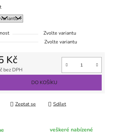
t
ek.
nost
Zvolte variantu
Zvolte variantu
5 Kč
č bez DPH
 cena:
DO KOŠÍKU
Zeptat se
Sdílet
veškeré nabízené
me