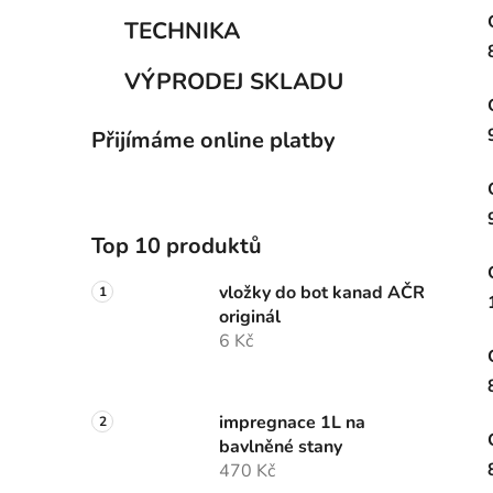
TECHNIKA
VÝPRODEJ SKLADU
Přijímáme online platby
Top 10 produktů
vložky do bot kanad AČR
originál
6 Kč
impregnace 1L na
bavlněné stany
470 Kč