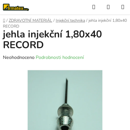
Přejít
Hledat
NÁKUP
na
KOŠÍK
obsah
Domů
/
ZDRAVOTNÍ MATERIÁL
/
Injekční technika
/
jehla injekční 1,80x40
RECORD
jehla injekční 1,80x40
RECORD
Průměrné
Neohodnoceno
Podrobnosti hodnocení
hodnocení
produktu
je
0,0
z
5
hvězdiček.