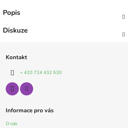
Popis
Diskuze
Z
á
Kontakt
p
a
+ 420 724 432 530
t
í
Informace pro vás
O nás