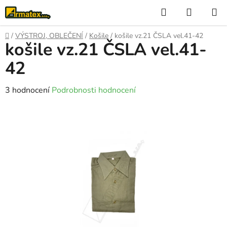
Přejít
Hledat
NÁKUP
na
KOŠÍK
obsah
Domů
/
VÝSTROJ, OBLEČENÍ
/
Košile
/
košile vz.21 ČSLA vel.41-42
košile vz.21 ČSLA vel.41-
42
Průměrné
3 hodnocení
Podrobnosti hodnocení
hodnocení
produktu
je
4,3
z
5
hvězdiček.