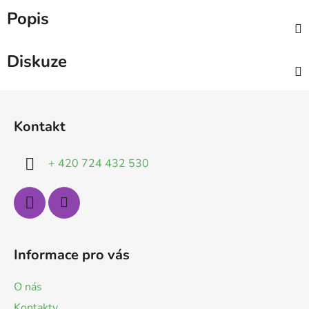
Popis
Diskuze
Z
á
Kontakt
p
a
+ 420 724 432 530
t
í
Informace pro vás
O nás
Kontakty