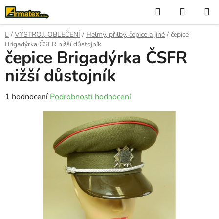
Přejít
Hledat
NÁKUP
na
KOŠÍK
obsah
Domů
/
VÝSTROJ, OBLEČENÍ
/
Helmy, přilby, čepice a jiné
/
čepice
Brigadýrka ČSFR nižší důstojník
čepice Brigadýrka ČSFR
nižší důstojník
Průměrné
1 hodnocení
Podrobnosti hodnocení
hodnocení
produktu
je
5,0
z
5
hvězdiček.