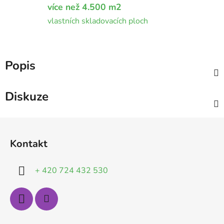
více než 4.500 m2
vlastních skladovacích ploch
Popis
Diskuze
Z
á
Kontakt
p
a
+ 420 724 432 530
t
í