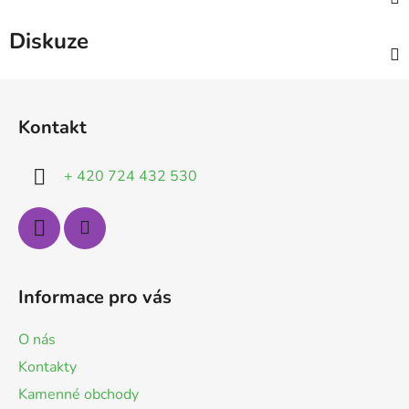
Diskuze
Z
á
Kontakt
p
a
+ 420 724 432 530
t
í
Informace pro vás
O nás
Kontakty
Kamenné obchody