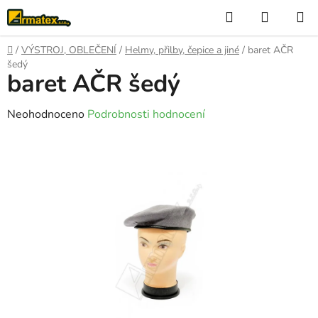
Přejít
Hledat
NÁKUP
na
KOŠÍK
obsah
Domů
/
VÝSTROJ, OBLEČENÍ
/
Helmy, přilby, čepice a jiné
/
baret AČR
šedý
baret AČR šedý
Průměrné
Neohodnoceno
Podrobnosti hodnocení
hodnocení
produktu
je
0,0
z
5
hvězdiček.