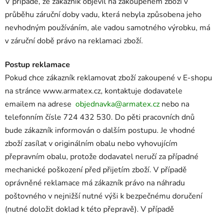
V případě, že zákazník objevil na zakoupeném zboží v
průběhu záruční doby vadu, která nebyla způsobena jeho
nevhodným používáním, ale vadou samotného výrobku, má
v záruční době právo na reklamaci zboží.
Postup reklamace
Pokud chce zákazník reklamovat zboží zakoupené v E-shopu
na stránce www.armatex.cz, kontaktuje dodavatele
emailem na adrese
objednavka@armatex.cz
nebo na
telefonním čísle 724 432 530. Do pěti pracovních dnů
bude zákazník informován o dalším postupu. Je vhodné
zboží zasílat v originálním obalu nebo vyhovujícím
přepravním obalu, protože dodavatel neručí za případné
mechanické poškození před přijetím zboží. V případě
oprávněné reklamace má zákazník právo na náhradu
poštovného v nejnižší nutné výši k bezpečnému doručení
(nutné doložit doklad k této přepravě). V případě