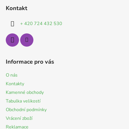
á
Kontakt
p
a
+ 420 724 432 530
t
í
Informace pro vás
O nás
Kontakty
Kamenné obchody
Tabulka velikostí
Obchodní podmínky
Vrácení zboží
Reklamace