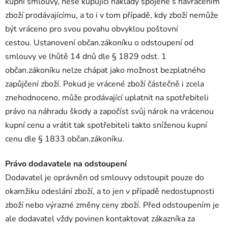
kupní smlouvy, nese kupující náklady spojené s navrácením
zboží prodávajícímu, a to i v tom případě, kdy zboží nemůže
být vráceno pro svou povahu obvyklou poštovní
cestou. Ustanovení občan.zákoníku o odstoupení od
smlouvy ve lhůtě 14 dnů dle § 1829 odst. 1
občan.zákoníku nelze chápat jako možnost bezplatného
zapůjčení zboží. Pokud je vrácené zboží částečně i zcela
znehodnoceno, může prodávající uplatnit na spotřebiteli
právo na náhradu škody a započíst svůj nárok na vrácenou
kupní cenu a vrátit tak spotřebiteli takto sníženou kupní
cenu dle § 1833 občan.zákoníku.
Právo dodavatele na odstoupení
Dodavatel je oprávněn od smlouvy odstoupit pouze do
okamžiku odeslání zboží, a to jen v případě nedostupnosti
zboží nebo výrazné změny ceny zboží. Před odstoupením je
ale dodavatel vždy povinen kontaktovat zákazníka za