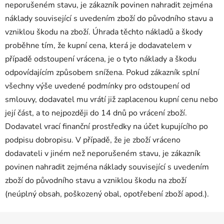
neporušeném stavu, je zákazník povinen nahradit zejména
náklady související s uvedením zboží do původního stavu a
vzniklou škodu na zboží. Úhrada těchto nákladů a škody
proběhne tím, že kupní cena, která je dodavatelem v
případě odstoupení vrácena, je o tyto náklady a škodu
odpovídajícím způsobem snížena. Pokud zákazník splní
všechny výše uvedené podmínky pro odstoupení od
smlouvy, dodavatel mu vrátí již zaplacenou kupní cenu nebo
její část, a to nejpozději do 14 dnů po vrácení zboží.
Dodavatel vrací finanční prostředky na účet kupujícího po
podpisu dobropisu. V případě, že je zboží vráceno
dodavateli v jiném než neporušeném stavu, je zákazník
povinen nahradit zejména náklady související s uvedením
zboží do původního stavu a vzniklou škodu na zboží
(neúplný obsah, poškozený obal, opotřebení zboží apod.).
Z