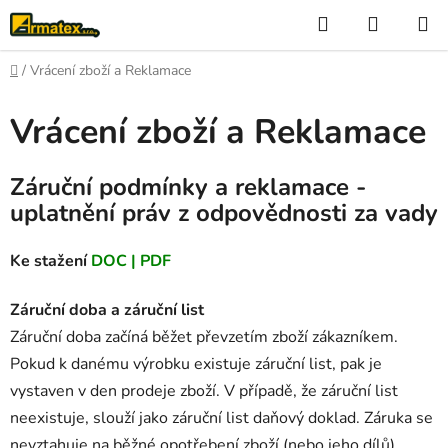
Přejít
Hledat
NÁKUP
na
KOŠÍK
obsah
Domů
/
Vrácení zboží a Reklamace
Vrácení zboží a Reklamace
Záruční podmínky a reklamace -
uplatnění práv z odpovědnosti za vady
Ke stažení
DOC
|
PDF
Záruční doba a záruční list
Záruční doba začíná běžet převzetím zboží zákazníkem.
Pokud k danému výrobku existuje záruční list, pak je
vystaven v den prodeje zboží. V případě, že záruční list
neexistuje, slouží jako záruční list daňový doklad. Záruka se
nevztahuje na běžné opotřebení zboží (nebo jeho dílů)