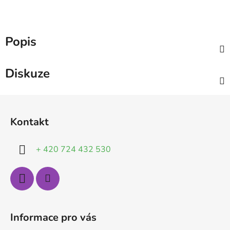
Popis
Diskuze
Z
á
Kontakt
p
a
+ 420 724 432 530
t
í
Informace pro vás