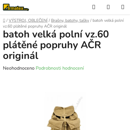
Přejít
Hledat
NÁKUP
na
KOŠÍK
obsah
Domů
/
VÝSTROJ, OBLEČENÍ
/
Brašny, batohy, tašky
/
batoh velká polní
vz.60 plátěné popruhy AČR originál
batoh velká polní vz.60
plátěné popruhy AČR
originál
Průměrné
Neohodnoceno
Podrobnosti hodnocení
hodnocení
produktu
je
0,0
z
5
hvězdiček.