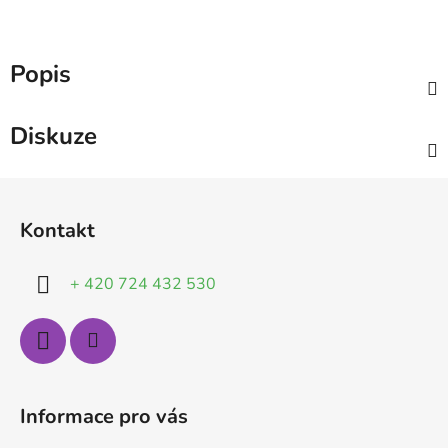
Popis
Diskuze
Z
á
Kontakt
p
a
+ 420 724 432 530
t
í
Informace pro vás