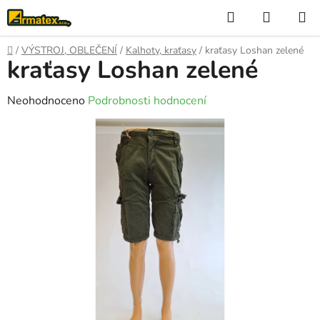
Přejít
Hledat
NÁKUP
na
KOŠÍK
obsah
Domů
/
VÝSTROJ, OBLEČENÍ
/
Kalhoty, kraťasy
/
kraťasy Loshan zelené
kraťasy Loshan zelené
Průměrné
Neohodnoceno
Podrobnosti hodnocení
hodnocení
produktu
je
0,0
z
5
hvězdiček.