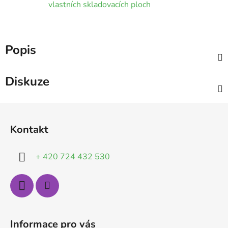
vlastních skladovacích ploch
Popis
Diskuze
Z
á
Kontakt
p
a
+ 420 724 432 530
t
í
Informace pro vás