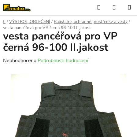
Přejít
Hledat
NÁKUP
na
KOŠÍK
obsah
Domů
/
VÝSTROJ, OBLEČENÍ
/
Balistické, ochranné prostředky a vesty
/
vesta pancéřová pro VP černá 96-100 II.jakost
vesta pancéřová pro VP
černá 96-100 II.jakost
Průměrné
Neohodnoceno
Podrobnosti hodnocení
hodnocení
produktu
je
0,0
z
5
hvězdiček.