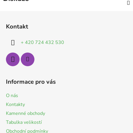
Z
á
Kontakt
p
a
+ 420 724 432 530
t
í
Informace pro vás
O nás
Kontakty
Kamenné obchody
Tabulka velikostí
Obchodní podmínky