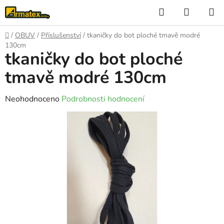
Přejít
Hledat
NÁKUP
na
KOŠÍK
obsah
Domů
/
OBUV
/
Příslušenství
/
tkaničky do bot ploché tmavě modré
130cm
tkaničky do bot ploché
tmavě modré 130cm
Průměrné
Neohodnoceno
Podrobnosti hodnocení
hodnocení
produktu
je
0,0
z
5
hvězdiček.