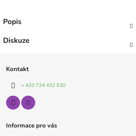
Popis
Diskuze
Z
á
Kontakt
p
a
+ 420 724 432 530
t
í
Informace pro vás