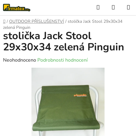
Přejít
Hledat
NÁKUP
na
KOŠÍK
obsah
Domů
/
OUTDOOR PŘÍSLUŠENSTVÍ
/
stolička Jack Stool 29x30x34
zelená Pinguin
stolička Jack Stool
29x30x34 zelená Pinguin
Průměrné
Neohodnoceno
Podrobnosti hodnocení
hodnocení
produktu
je
0,0
z
5
hvězdiček.