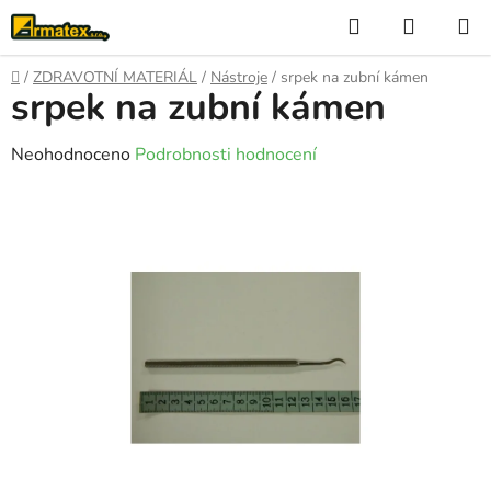
Přejít
Hledat
NÁKUP
na
KOŠÍK
obsah
Domů
/
ZDRAVOTNÍ MATERIÁL
/
Nástroje
/
srpek na zubní kámen
srpek na zubní kámen
Průměrné
Neohodnoceno
Podrobnosti hodnocení
hodnocení
produktu
je
0,0
z
5
hvězdiček.