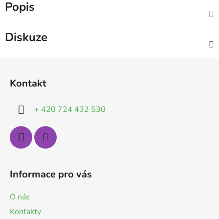
Popis
Diskuze
Z
á
Kontakt
p
a
+ 420 724 432 530
t
í
Informace pro vás
O nás
Kontakty