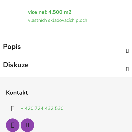
více než 4.500 m2
vlastních skladovacích ploch
Popis
Diskuze
Z
á
Kontakt
p
a
+ 420 724 432 530
t
í