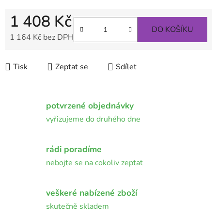
1 408 Kč
DO KOŠÍKU
1 164 Kč bez DPH
Měrná cena:
Tisk
Zeptat se
Sdílet
potvrzené objednávky
vyřizujeme do druhého dne
rádi poradíme
nebojte se na cokoliv zeptat
veškeré nabízené zboží
skutečně skladem