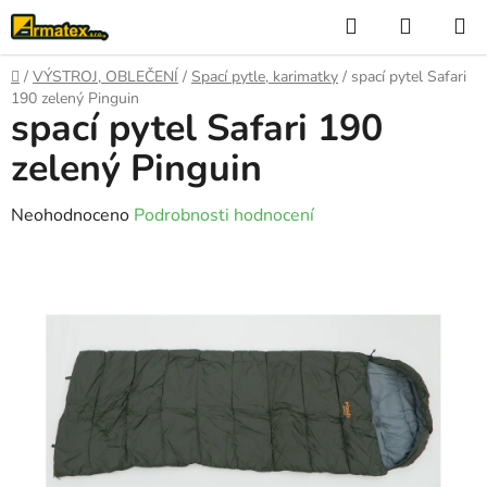
Přejít
Hledat
NÁKUP
na
KOŠÍK
obsah
Domů
/
VÝSTROJ, OBLEČENÍ
/
Spací pytle, karimatky
/
spací pytel Safari
190 zelený Pinguin
spací pytel Safari 190
zelený Pinguin
Průměrné
Neohodnoceno
Podrobnosti hodnocení
hodnocení
produktu
je
0,0
z
5
hvězdiček.