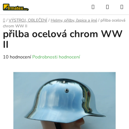
Přejít
Hledat
NÁKUP
na
KOŠÍK
obsah
Domů
/
VÝSTROJ, OBLEČENÍ
/
Helmy, přilby, čepice a jiné
/
přilba ocelová
chrom WW II
přilba ocelová chrom WW
II
Průměrné
10 hodnocení
Podrobnosti hodnocení
hodnocení
produktu
je
2,6
z
5
hvězdiček.