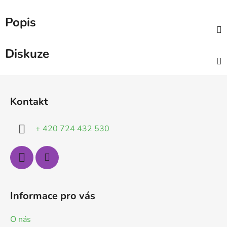
Popis
Diskuze
Z
á
Kontakt
p
a
+ 420 724 432 530
t
í
Informace pro vás
O nás