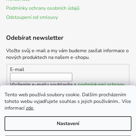
Podmínky ochrany osobních údajů
Odstoupení od smlouvy
Odebírat newsletter
Vložte svůj e-mail a my vám budeme zasílat informace o
nových produktech na našem e-shopu.
E-mail
Vložením e-mailu souhlasíte s
podmínkami ochrany
osobních údajů
Tento web používá soubory cookie. Dalším procházením
tohoto webu vyjadřujete souhlas s jejich používáním.. Více
PŘIHLÁSIT SE
informací
zde
.
Nastavení