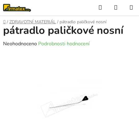
Přejít
Hledat
NÁKUP
na
KOŠÍK
obsah
Domů
/
ZDRAVOTNÍ MATERIÁL
/
pátradlo paličkové nosní
pátradlo paličkové nosní
Průměrné
Neohodnoceno
Podrobnosti hodnocení
hodnocení
produktu
je
0,0
z
5
hvězdiček.