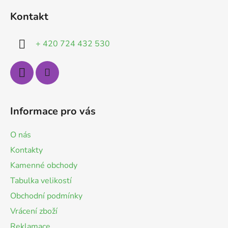
á
Kontakt
p
a
+ 420 724 432 530
t
í
Informace pro vás
O nás
Kontakty
Kamenné obchody
Tabulka velikostí
Obchodní podmínky
Vrácení zboží
Reklamace