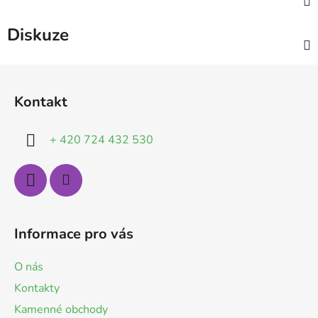
Diskuze
Z
á
Kontakt
p
a
+ 420 724 432 530
t
í
Informace pro vás
O nás
Kontakty
Kamenné obchody