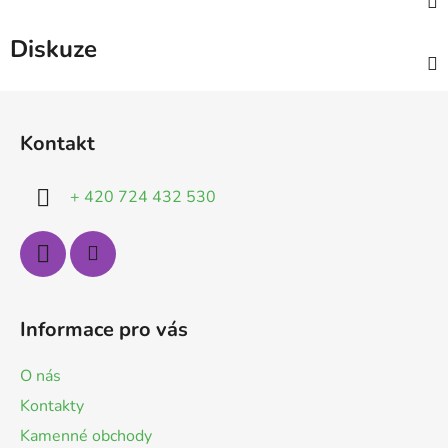
Diskuze
Z
á
Kontakt
p
a
+ 420 724 432 530
t
í
Informace pro vás
O nás
Kontakty
Kamenné obchody