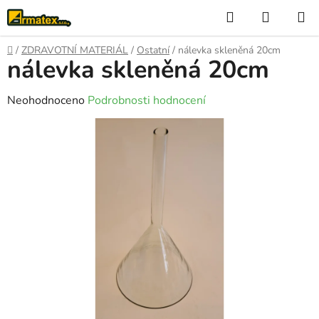
Přejít
Hledat
NÁKUP
na
KOŠÍK
obsah
Domů
/
ZDRAVOTNÍ MATERIÁL
/
Ostatní
/
nálevka skleněná 20cm
nálevka skleněná 20cm
Průměrné
Neohodnoceno
Podrobnosti hodnocení
hodnocení
produktu
je
0,0
z
5
hvězdiček.