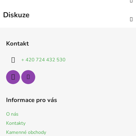
Diskuze
Z
á
Kontakt
p
a
+ 420 724 432 530
t
í
Informace pro vás
O nás
Kontakty
Kamenné obchody