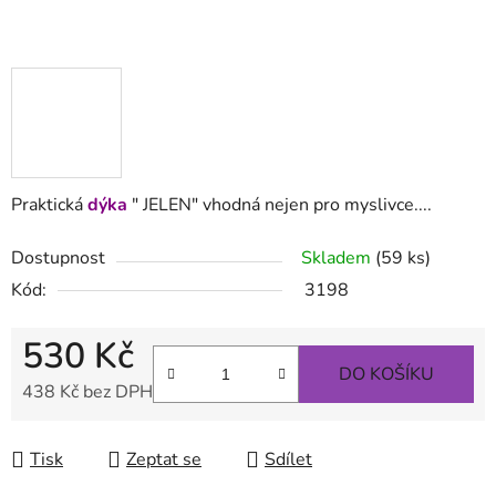
Praktická
dýka
" JELEN" vhodná nejen pro myslivce....
Dostupnost
Skladem
(59 ks)
Kód:
3198
530 Kč
DO KOŠÍKU
438 Kč bez DPH
Měrná cena:
Tisk
Zeptat se
Sdílet