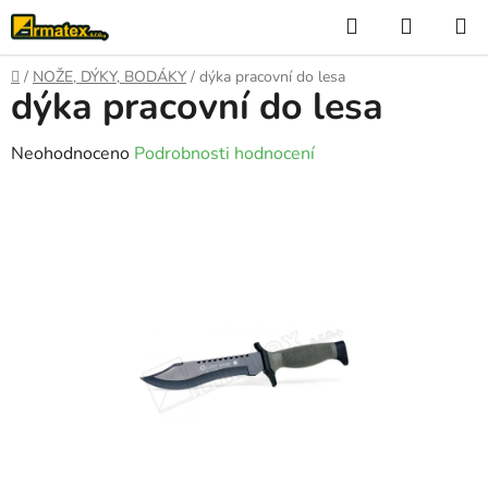
Přejít
Hledat
NÁKUP
na
KOŠÍK
obsah
Domů
/
NOŽE, DÝKY, BODÁKY
/
dýka pracovní do lesa
dýka pracovní do lesa
Průměrné
Neohodnoceno
Podrobnosti hodnocení
hodnocení
produktu
je
0,0
z
5
hvězdiček.