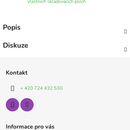
vlastních skladovacích ploch
Popis
Diskuze
Z
á
Kontakt
p
a
+ 420 724 432 530
t
í
Informace pro vás