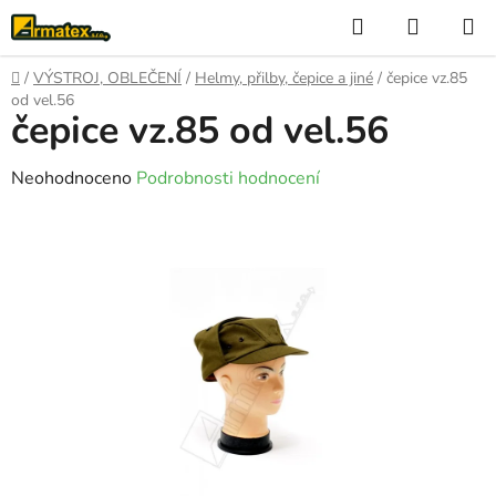
Přejít
Hledat
NÁKUP
na
KOŠÍK
obsah
Domů
/
VÝSTROJ, OBLEČENÍ
/
Helmy, přilby, čepice a jiné
/
čepice vz.85
od vel.56
čepice vz.85 od vel.56
Průměrné
Neohodnoceno
Podrobnosti hodnocení
hodnocení
produktu
je
0,0
z
5
hvězdiček.