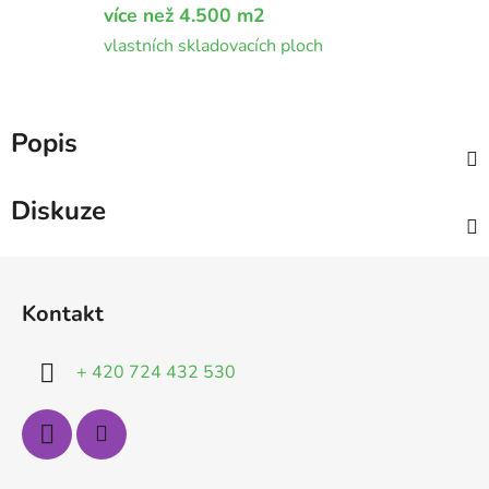
více než 4.500 m2
vlastních skladovacích ploch
Popis
Diskuze
Z
á
Kontakt
p
a
+ 420 724 432 530
t
í