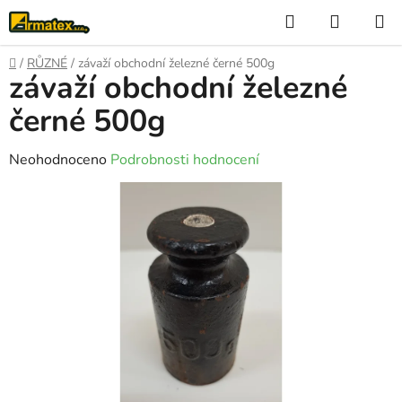
Přejít
Hledat
NÁKUP
na
KOŠÍK
obsah
Domů
/
RŮZNÉ
/
závaží obchodní železné černé 500g
závaží obchodní železné
černé 500g
Průměrné
Neohodnoceno
Podrobnosti hodnocení
hodnocení
produktu
je
0,0
z
5
hvězdiček.