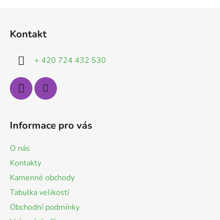
Z
á
Kontakt
p
a
+ 420 724 432 530
t
í
Informace pro vás
O nás
Kontakty
Kamenné obchody
Tabulka velikostí
Obchodní podmínky