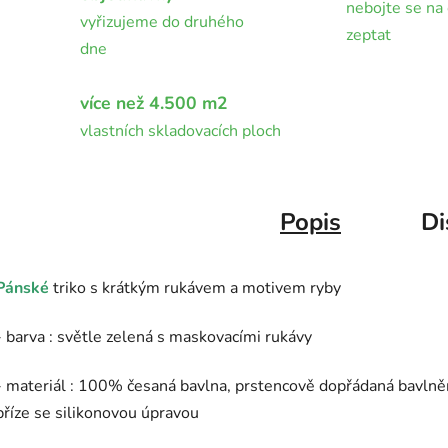
nebojte se na 
vyřizujeme do druhého
zeptat
dne
více než 4.500 m2
vlastních skladovacích ploch
Popis
Di
Pánské
triko s krátkým rukávem a motivem ryby
- barva : světle zelená s maskovacími rukávy
- materiál : 100% česaná bavlna, prstencově dopřádaná bavlně
příze se silikonovou úpravou