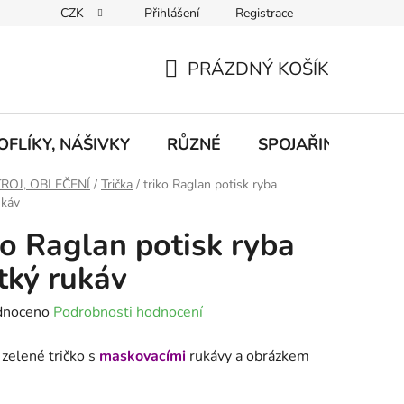
CZK
Přihlášení
Registrace
eklamace
Podmínky ochrany osobních údajů
Odstoupení od
PRÁZDNÝ KOŠÍK
NÁKUPNÍ
KOŠÍK
FLÍKY, NÁŠIVKY
RŮZNÉ
SPOJAŘINA, RADI
ROJ, OBLEČENÍ
/
Trička
/
triko Raglan potisk ryba
ukáv
ko Raglan potisk ryba
tký rukáv
né
dnoceno
Podrobnosti hodnocení
ení
zelené tričko s
maskovacími
rukávy a obrázkem
tu