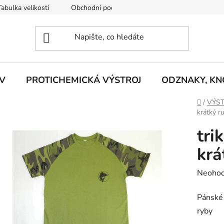
Tabulka velikostí
Obchodní podmínky
Vrácení zboží
R
V
PROTICHEMICKÁ VÝSTROJ
ODZNAKY, KNO
Domů
/
VÝST
krátký r
tri
krá
Průměr
Neoho
hodnoc
Pánské 
produk
ryby
je