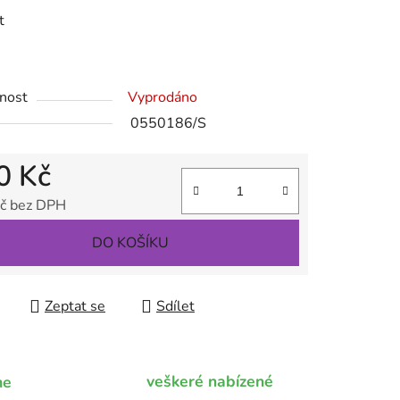
t
ek.
nost
Vyprodáno
0550186/S
0 Kč
č bez DPH
 cena:
DO KOŠÍKU
Zeptat se
Sdílet
veškeré nabízené
me