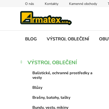
Přejít
O nás
Kontakty
Kamenné obchody
na
obsah
BLOG
VÝSTROJ, OBLEČENÍ
OBU
P
K
Přeskočit
VÝSTROJ, OBLEČENÍ
a
kategorie
o
t
s
Balistické, ochranné prostředky a
e
t
vesty
g
r
o
Blůzy
a
r
i
n
Brašny, batohy, tašky
e
n
Bundy, vesty, mikiny