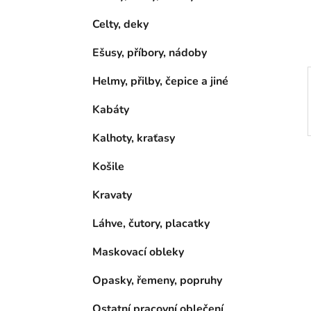
í
p
Celty, deky
a
Ešusy, příbory, nádoby
n
e
Helmy, přilby, čepice a jiné
l
Kabáty
Kalhoty, kraťasy
Košile
Kravaty
Láhve, čutory, placatky
Maskovací obleky
Opasky, řemeny, popruhy
Ostatní pracovní oblečení