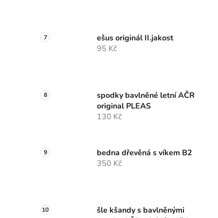
ešus originál II.jakost
95 Kč
spodky bavlněné letní AČR
original PLEAS
130 Kč
bedna dřevěná s víkem B2
350 Kč
šle kšandy s bavlněnými