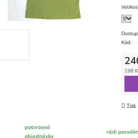
0,0
Velikos
z
5
hvězdič
Dostup
Kód:
24
198 K
Měrná
Tisk
potvrzené
rádi poradí
objednávky