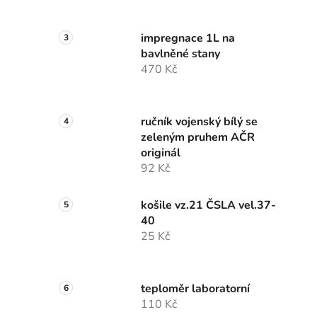
impregnace 1L na
bavlněné stany
470 Kč
ručník vojenský bílý se
zeleným pruhem AČR
originál
92 Kč
košile vz.21 ČSLA vel.37-
40
25 Kč
teploměr laboratorní
110 Kč