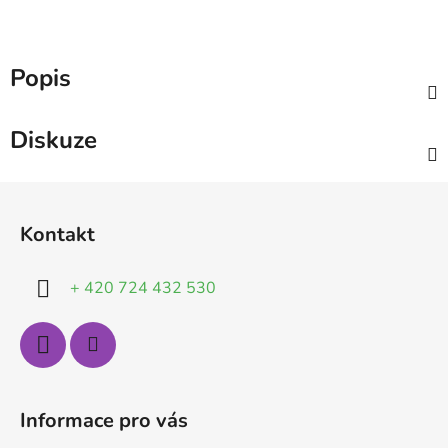
Popis
Diskuze
Z
á
Kontakt
p
a
+ 420 724 432 530
t
í
Informace pro vás