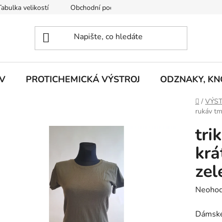
Tabulka velikostí
Obchodní podmínky
Vrácení zboží
R
V
PROTICHEMICKÁ VÝSTROJ
ODZNAKY, KNO
Domů
/
VÝST
rukáv tm
tri
krá
zel
Průměr
Neoho
hodnoc
Dámsk
produk