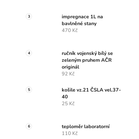
impregnace 1L na
bavlněné stany
470 Kč
ručník vojenský bílý se
zeleným pruhem AČR
originál
92 Kč
košile vz.21 ČSLA vel.37-
40
25 Kč
teploměr laboratorní
110 Kč