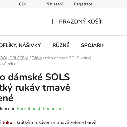
CZK
Přihlášení
Registrace
eklamace
Podmínky ochrany osobních údajů
Odstoupení od
PRÁZDNÝ KOŠÍK
NÁKUPNÍ
KOŠÍK
FLÍKY, NÁŠIVKY
RŮZNÉ
SPOJAŘINA, RADI
ROJ, OBLEČENÍ
/
Trička
/
triko dámské SOLS krátký
avě zelené
ko dámské SOLS
tký rukáv tmavě
ené
né
dnoceno
Podrobnosti hodnocení
ení
é
triko
s krátkým rukávem v tmavě zelené barvě
tu