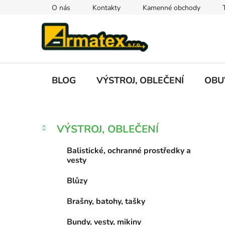
Přejít
O nás
Kontakty
Kamenné obchody
na
obsah
BLOG
VÝSTROJ, OBLEČENÍ
OBU
P
K
Přeskočit
VÝSTROJ, OBLEČENÍ
a
kategorie
o
t
s
Balistické, ochranné prostředky a
e
t
vesty
g
r
o
Blůzy
a
r
i
n
Brašny, batohy, tašky
e
n
Bundy, vesty, mikiny