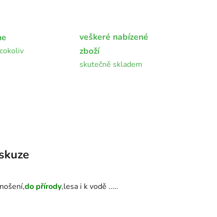
veškeré nabízené
me
zboží
cokoliv
skutečně skladem
skuze
 nošení,
do přírody
,lesa i k vodě .....