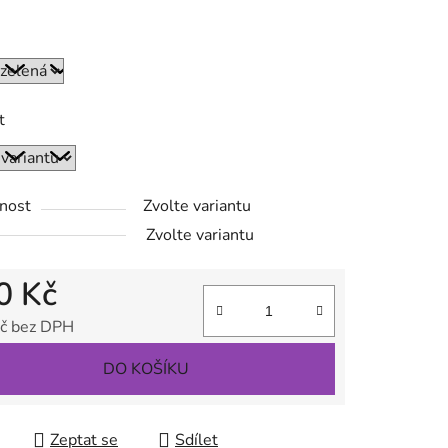
t
ek.
nost
Zvolte variantu
Zvolte variantu
0 Kč
č bez DPH
 cena:
DO KOŠÍKU
Zeptat se
Sdílet