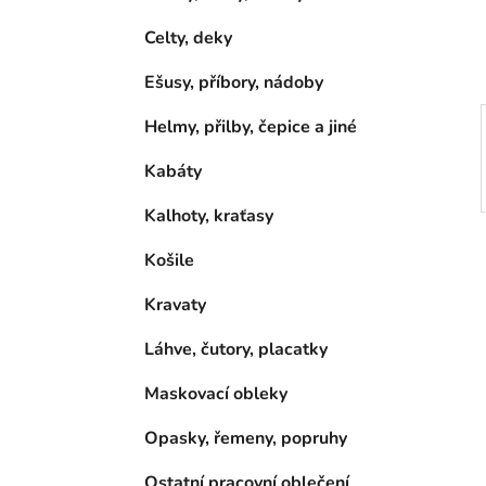
í
p
Celty, deky
a
Ešusy, příbory, nádoby
n
e
Helmy, přilby, čepice a jiné
l
Kabáty
Kalhoty, kraťasy
Košile
Kravaty
Láhve, čutory, placatky
Maskovací obleky
Opasky, řemeny, popruhy
Ostatní pracovní oblečení