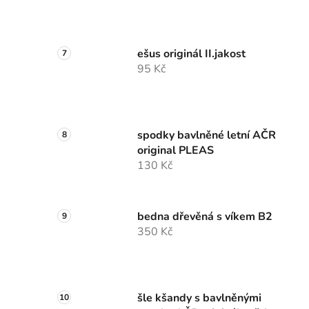
ešus originál II.jakost
95 Kč
spodky bavlněné letní AČR
original PLEAS
130 Kč
bedna dřevěná s víkem B2
350 Kč
šle kšandy s bavlněnými