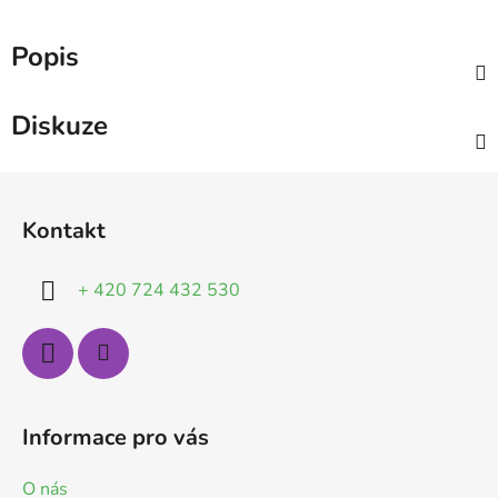
Popis
Diskuze
Z
á
Kontakt
p
a
+ 420 724 432 530
t
í
Informace pro vás
O nás