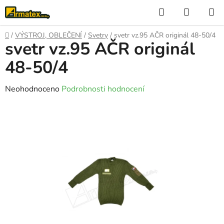
Přejít
Hledat
NÁKUP
na
KOŠÍK
obsah
Domů
/
VÝSTROJ, OBLEČENÍ
/
Svetry
/
svetr vz.95 AČR originál 48-50/4
svetr vz.95 AČR originál
48-50/4
Průměrné
Neohodnoceno
Podrobnosti hodnocení
hodnocení
produktu
je
0,0
z
5
hvězdiček.