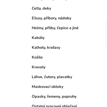
í
p
Celty, deky
a
Ešusy, příbory, nádoby
n
e
Helmy, přilby, čepice a jiné
l
Kabáty
Kalhoty, kraťasy
Košile
Kravaty
Láhve, čutory, placatky
Maskovací obleky
Opasky, řemeny, popruhy
Ostatní pracovní oblečení