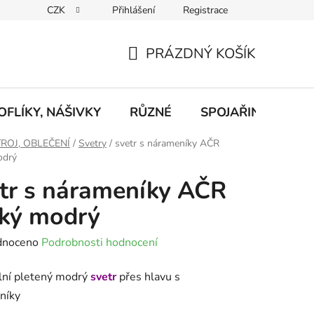
CZK
Přihlášení
Registrace
eklamace
Podmínky ochrany osobních údajů
Odstoupení od
PRÁZDNÝ KOŠÍK
NÁKUPNÍ
KOŠÍK
FLÍKY, NÁŠIVKY
RŮZNÉ
SPOJAŘINA, RADI
ROJ, OBLEČENÍ
/
Svetry
/
svetr s nárameníky AČR
odrý
tr s nárameníky AČR
ký modrý
né
dnoceno
Podrobnosti hodnocení
ení
lní pletený modrý
svetr
přes hlavu s
tu
níky