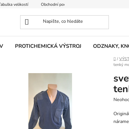
Tabulka velikostí
Obchodní podmínky
Vrácení zboží
R
V
PROTICHEMICKÁ VÝSTROJ
ODZNAKY, KNO
Domů
/
VÝST
tenký m
sve
ten
Průměr
Neoho
hodnoc
Originá
produk
nárame
je