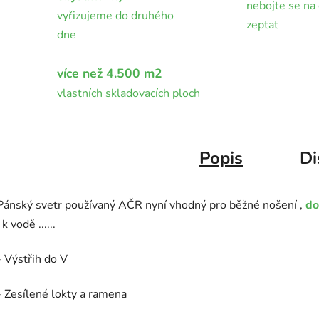
nebojte se na 
vyřizujeme do druhého
zeptat
dne
více než 4.500 m2
vlastních skladovacích ploch
Popis
Di
Pánský svetr používaný AČR nyní vhodný pro běžné nošení ,
do
, k vodě ......
- Výstřih do V
- Zesílené lokty a ramena