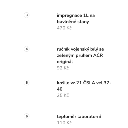
impregnace 1L na
bavlněné stany
470 Kč
ručník vojenský bílý se
zeleným pruhem AČR
originál
92 Kč
košile vz.21 ČSLA vel.37-
40
25 Kč
teploměr laboratorní
110 Kč