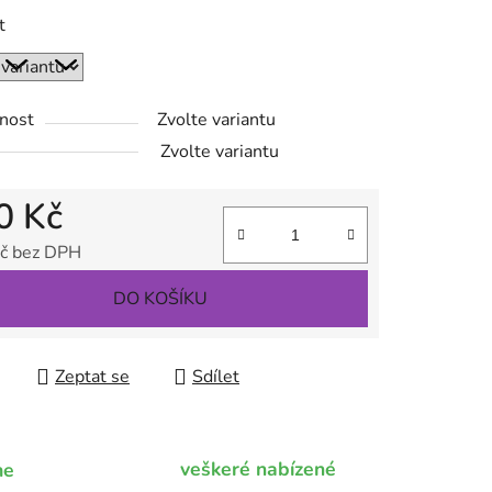
t
ek.
nost
Zvolte variantu
Zvolte variantu
0 Kč
č bez DPH
 cena:
DO KOŠÍKU
Zeptat se
Sdílet
veškeré nabízené
me