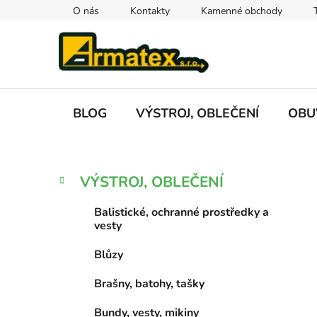
Přejít
O nás
Kontakty
Kamenné obchody
na
obsah
BLOG
VÝSTROJ, OBLEČENÍ
OBU
P
K
Přeskočit
VÝSTROJ, OBLEČENÍ
a
kategorie
o
t
s
Balistické, ochranné prostředky a
e
t
vesty
g
r
o
Blůzy
a
r
i
n
Brašny, batohy, tašky
e
n
Bundy, vesty, mikiny