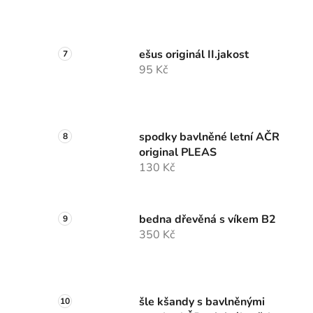
ešus originál II.jakost
95 Kč
spodky bavlněné letní AČR
original PLEAS
130 Kč
bedna dřevěná s víkem B2
350 Kč
šle kšandy s bavlněnými