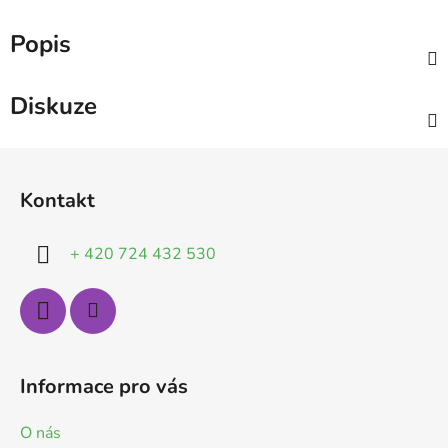
Popis
Diskuze
Z
á
Kontakt
p
a
+ 420 724 432 530
t
í
Informace pro vás
O nás