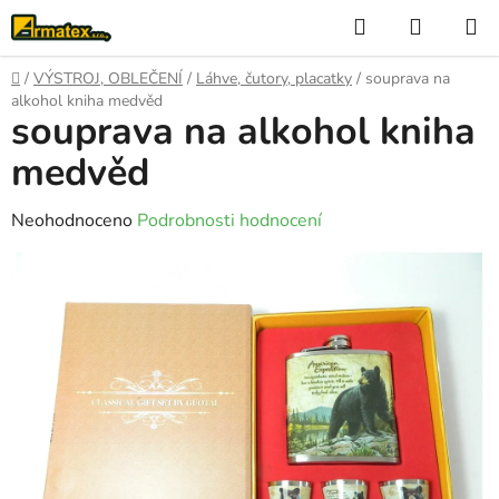
Přejít
Hledat
NÁKUP
na
KOŠÍK
obsah
Domů
/
VÝSTROJ, OBLEČENÍ
/
Láhve, čutory, placatky
/
souprava na
alkohol kniha medvěd
souprava na alkohol kniha
medvěd
Průměrné
Neohodnoceno
Podrobnosti hodnocení
hodnocení
produktu
je
0,0
z
5
hvězdiček.