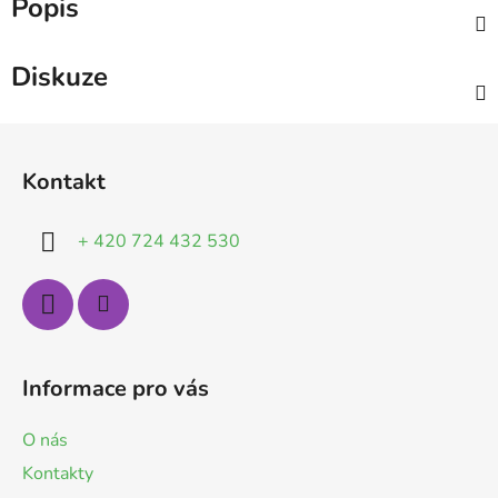
Popis
Diskuze
Z
á
Kontakt
p
a
+ 420 724 432 530
t
í
Informace pro vás
O nás
Kontakty