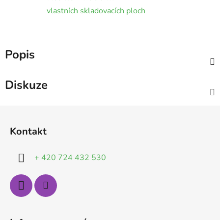
vlastních skladovacích ploch
Popis
Diskuze
Z
á
Kontakt
p
a
+ 420 724 432 530
t
í