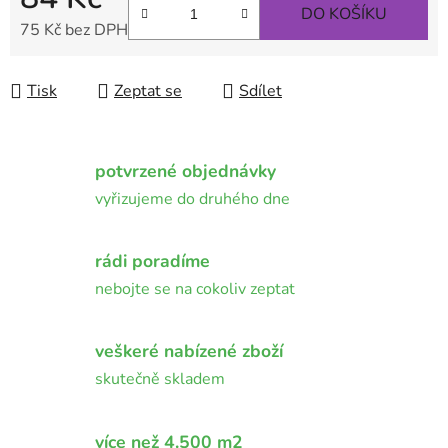
DO KOŠÍKU
75 Kč bez DPH
Měrná cena:
Tisk
Zeptat se
Sdílet
potvrzené objednávky
vyřizujeme do druhého dne
rádi poradíme
nebojte se na cokoliv zeptat
veškeré nabízené zboží
skutečně skladem
více než 4.500 m2