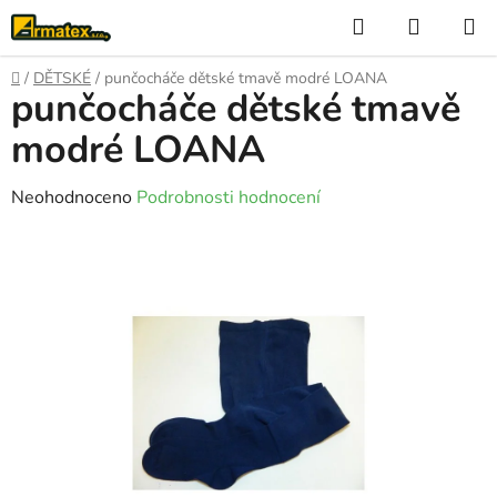
Přejít
Hledat
NÁKUP
na
KOŠÍK
obsah
Domů
/
DĚTSKÉ
/
punčocháče dětské tmavě modré LOANA
punčocháče dětské tmavě
modré LOANA
Průměrné
Neohodnoceno
Podrobnosti hodnocení
hodnocení
produktu
je
0,0
z
5
hvězdiček.