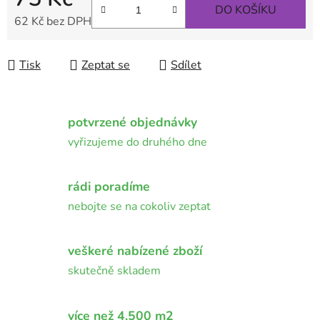
DO KOŠÍKU
62 Kč bez DPH
Měrná cena:
Tisk
Zeptat se
Sdílet
potvrzené objednávky
vyřizujeme do druhého dne
rádi poradíme
nebojte se na cokoliv zeptat
veškeré nabízené zboží
skutečně skladem
více než 4.500 m2