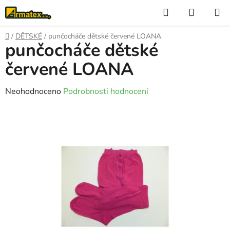
Přejít
Hledat
NÁKUP
na
KOŠÍK
obsah
Domů
/
DĚTSKÉ
/
punčocháče dětské červené LOANA
punčocháče dětské
červené LOANA
Průměrné
Neohodnoceno
Podrobnosti hodnocení
hodnocení
produktu
je
0,0
z
5
hvězdiček.