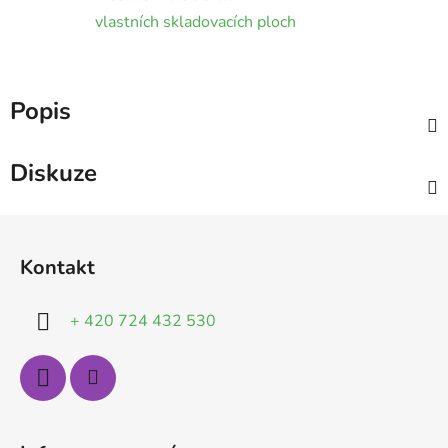
vlastních skladovacích ploch
Popis
Diskuze
Z
á
Kontakt
p
a
+ 420 724 432 530
t
í