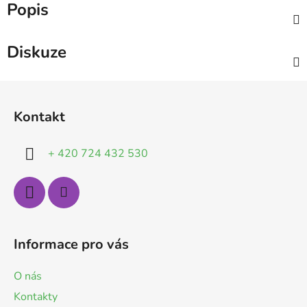
Popis
Diskuze
Z
á
Kontakt
p
a
+ 420 724 432 530
t
í
Informace pro vás
O nás
Kontakty