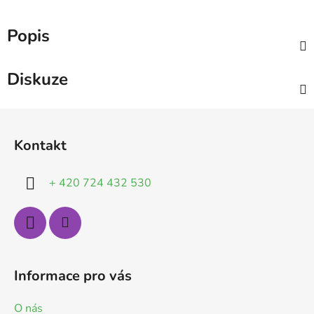
Popis
Diskuze
Z
á
Kontakt
p
a
+ 420 724 432 530
t
í
Informace pro vás
O nás