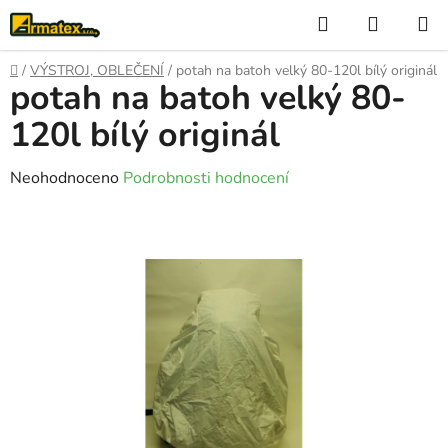
Přejít
Hledat
NÁKUP
na
KOŠÍK
obsah
Domů
/
VÝSTROJ, OBLEČENÍ
/
potah na batoh velký 80-120l bílý originál
potah na batoh velký 80-
120l bílý originál
Průměrné
Neohodnoceno
Podrobnosti hodnocení
hodnocení
produktu
je
0,0
z
5
hvězdiček.