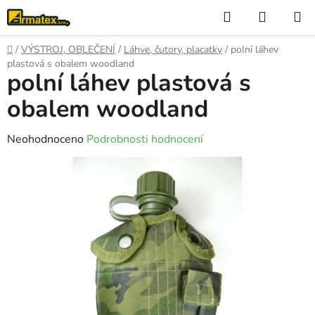
Přejít
Hledat
NÁKUP
na
KOŠÍK
obsah
Domů
/
VÝSTROJ, OBLEČENÍ
/
Láhve, čutory, placatky
/
polní láhev
plastová s obalem woodland
polní láhev plastová s
obalem woodland
Průměrné
Neohodnoceno
Podrobnosti hodnocení
hodnocení
produktu
je
0,0
z
5
hvězdiček.