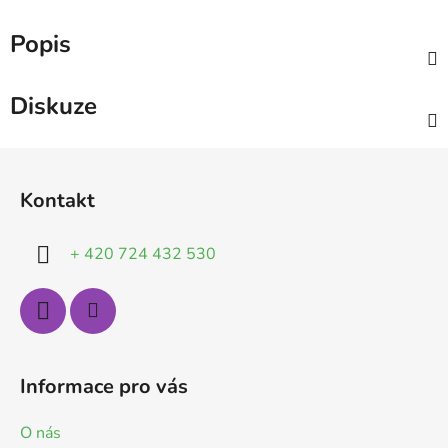
Popis
Diskuze
Z
á
Kontakt
p
a
+ 420 724 432 530
t
í
Informace pro vás
O nás