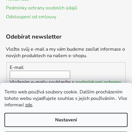
Podmínky ochrany osobních údajů
Odstoupení od smlouvy
Odebírat newsletter
Vložte svůj e-mail a my vám budeme zasílat informace o
nových produktech na našem e-shopu.
E-mail
Vložením e-mailu souhlasíte s
podmínkami ochrany
osobních údajů
Tento web používá soubory cookie. Dalším procházením
tohoto webu vyjadřujete souhlas s jejich používáním.. Více
PŘIHLÁSIT SE
informací
zde
.
Nastavení