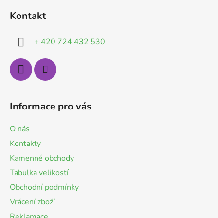
á
Kontakt
p
a
+ 420 724 432 530
t
í
Informace pro vás
O nás
Kontakty
Kamenné obchody
Tabulka velikostí
Obchodní podmínky
Vrácení zboží
Reklamace