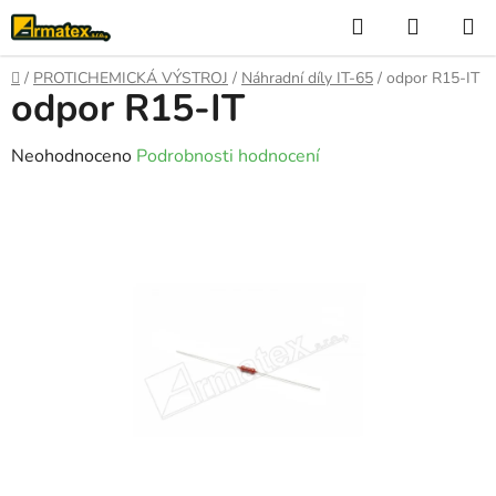
Přejít
Hledat
NÁKUP
na
KOŠÍK
obsah
Domů
/
PROTICHEMICKÁ VÝSTROJ
/
Náhradní díly IT-65
/
odpor R15-IT
odpor R15-IT
Průměrné
Neohodnoceno
Podrobnosti hodnocení
hodnocení
produktu
je
0,0
z
5
hvězdiček.