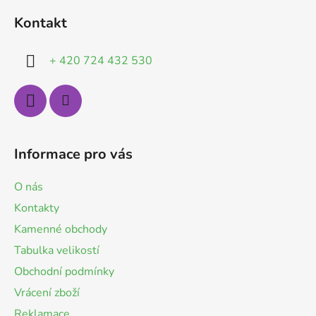
á
Kontakt
p
a
+ 420 724 432 530
t
í
Informace pro vás
O nás
Kontakty
Kamenné obchody
Tabulka velikostí
Obchodní podmínky
Vrácení zboží
Reklamace