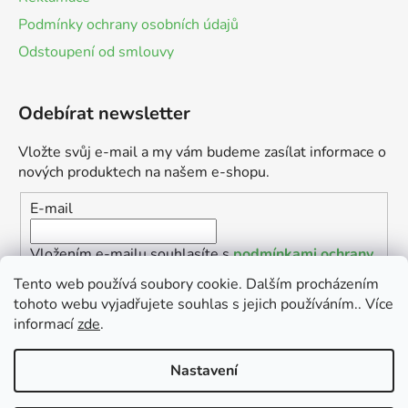
Podmínky ochrany osobních údajů
Odstoupení od smlouvy
Odebírat newsletter
Vložte svůj e-mail a my vám budeme zasílat informace o
nových produktech na našem e-shopu.
E-mail
Vložením e-mailu souhlasíte s
podmínkami ochrany
osobních údajů
Tento web používá soubory cookie. Dalším procházením
tohoto webu vyjadřujete souhlas s jejich používáním.. Více
PŘIHLÁSIT SE
informací
zde
.
Nastavení