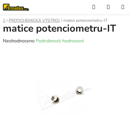
Přejít
Hledat
NÁKUP
na
KOŠÍK
obsah
Domů
/
PROTICHEMICKÁ VÝSTROJ
/
matice potenciometru-IT
matice potenciometru-IT
Průměrné
Neohodnoceno
Podrobnosti hodnocení
hodnocení
produktu
je
0,0
z
5
hvězdiček.