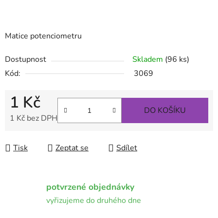
Matice potenciometru
Dostupnost
Skladem
(96 ks)
Kód:
3069
1 Kč
DO KOŠÍKU
1 Kč bez DPH
Měrná cena:
Tisk
Zeptat se
Sdílet
potvrzené objednávky
vyřizujeme do druhého dne