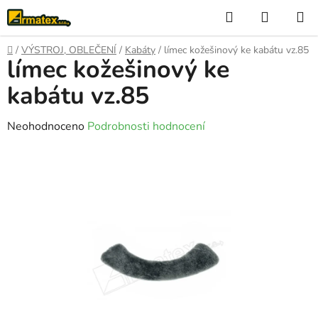
Přejít
Hledat
NÁKUP
na
KOŠÍK
obsah
Domů
/
VÝSTROJ, OBLEČENÍ
/
Kabáty
/
límec kožešinový ke kabátu vz.85
límec kožešinový ke
kabátu vz.85
Průměrné
Neohodnoceno
Podrobnosti hodnocení
hodnocení
produktu
je
0,0
z
5
hvězdiček.