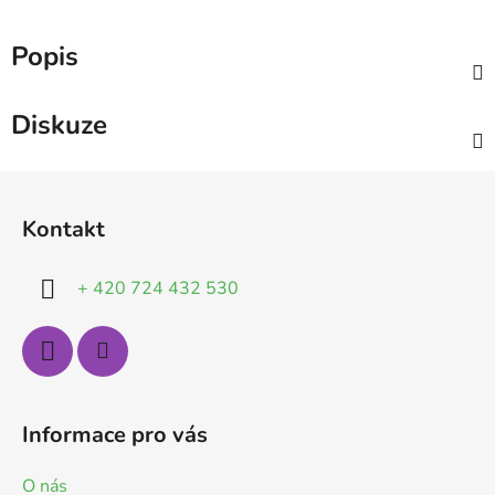
Popis
Diskuze
Z
á
Kontakt
p
a
+ 420 724 432 530
t
í
Informace pro vás
O nás