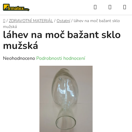
Přejít
Hledat
NÁKUP
na
KOŠÍK
obsah
Domů
/
ZDRAVOTNÍ MATERIÁL
/
Ostatní
/
láhev na moč bažant sklo
mužská
láhev na moč bažant sklo
mužská
Průměrné
Neohodnoceno
Podrobnosti hodnocení
hodnocení
produktu
je
0,0
z
5
hvězdiček.