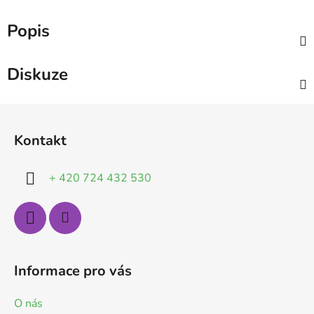
Popis
Diskuze
Z
á
Kontakt
p
a
+ 420 724 432 530
t
í
Informace pro vás
O nás