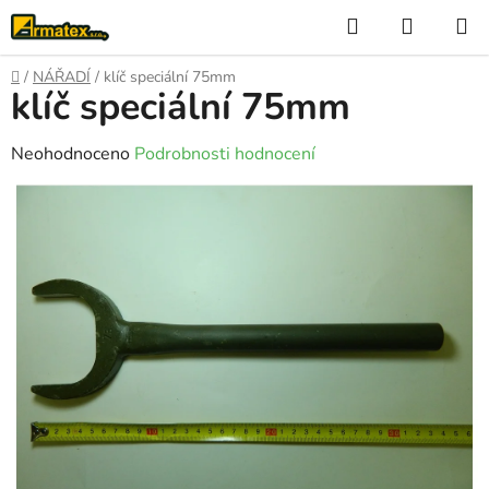
Přejít
Hledat
NÁKUP
na
KOŠÍK
obsah
Domů
/
NÁŘADÍ
/
klíč speciální 75mm
klíč speciální 75mm
Průměrné
Neohodnoceno
Podrobnosti hodnocení
hodnocení
produktu
je
0,0
z
5
hvězdiček.