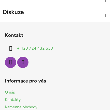
Diskuze
Z
á
Kontakt
p
a
+ 420 724 432 530
t
í
Informace pro vás
O nás
Kontakty
Kamenné obchody