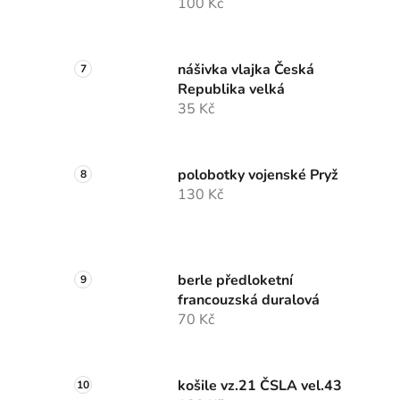
100 Kč
nášivka vlajka Česká
Republika velká
35 Kč
polobotky vojenské Pryž
130 Kč
berle předloketní
francouzská duralová
70 Kč
košile vz.21 ČSLA vel.43