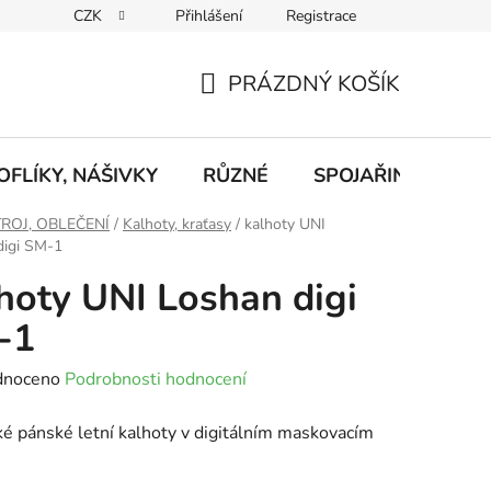
CZK
Přihlášení
Registrace
eklamace
Podmínky ochrany osobních údajů
Odstoupení od
PRÁZDNÝ KOŠÍK
NÁKUPNÍ
KOŠÍK
FLÍKY, NÁŠIVKY
RŮZNÉ
SPOJAŘINA, RADI
ROJ, OBLEČENÍ
/
Kalhoty, kraťasy
/
kalhoty UNI
digi SM-1
hoty UNI Loshan digi
-1
né
dnoceno
Podrobnosti hodnocení
ení
ké pánské letní kalhoty v digitálním maskovacím
tu