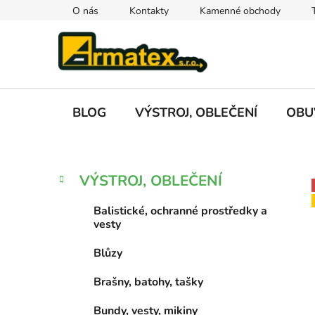
Přejít
O nás
Kontakty
Kamenné obchody
na
obsah
BLOG
VÝSTROJ, OBLEČENÍ
OBU
P
K
Přeskočit
VÝSTROJ, OBLEČENÍ
a
kategorie
o
t
s
Balistické, ochranné prostředky a
e
t
vesty
g
r
o
Blůzy
a
r
i
n
Brašny, batohy, tašky
e
n
Bundy, vesty, mikiny