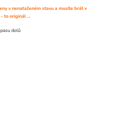
ěřeny v nenataženém stavu a musíte brát v
to originál ...
 pasu dolů