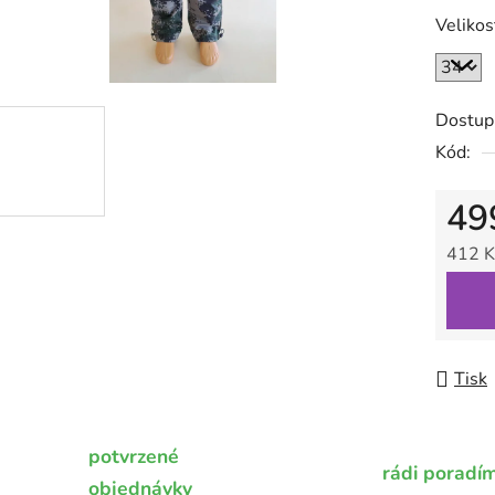
0,0
Velikos
z
5
hvězdič
Dostup
Kód:
49
412 K
Měrná
Tisk
potvrzené
rádi poradí
objednávky