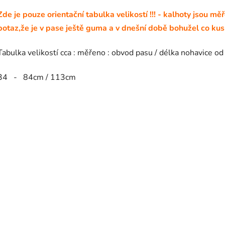
Zde je pouze orientační tabulka velikostí !!! - kalhoty jsou m
potaz,že je v pase ještě guma a v dnešní době bohužel co kus - 
Tabulka velikostí cca : měřeno : obvod pasu / délka nohavice od
34 - 84cm / 113cm