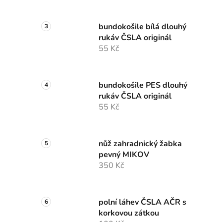
bundokošile bílá dlouhý
rukáv ČSLA originál
55 Kč
bundokošile PES dlouhý
rukáv ČSLA originál
55 Kč
nůž zahradnický žabka
pevný MIKOV
350 Kč
polní láhev ČSLA AČR s
korkovou zátkou