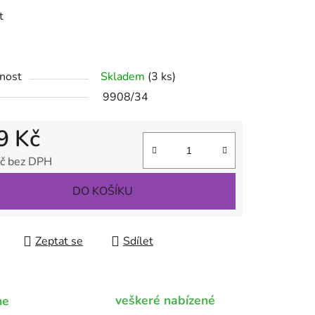
t
ek.
nost
Skladem
(3 ks)
9908/34
9 Kč
č bez DPH
 cena:
DO KOŠÍKU
Zeptat se
Sdílet
veškeré nabízené
me