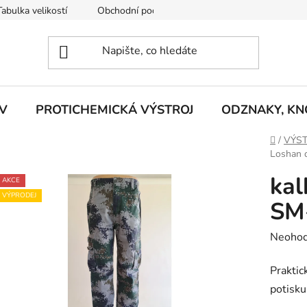
Tabulka velikostí
Obchodní podmínky
Vrácení zboží
R
V
PROTICHEMICKÁ VÝSTROJ
ODZNAKY, KNO
Domů
/
VÝST
Loshan 
kal
AKCE
VÝPRODEJ
SM
Průměr
Neoho
hodnoc
Praktic
produk
potisku
je