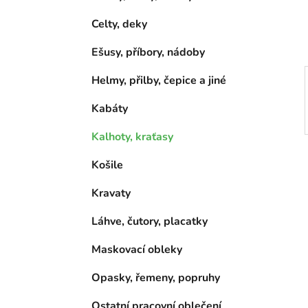
í
p
Celty, deky
a
Ešusy, příbory, nádoby
n
e
Helmy, přilby, čepice a jiné
l
Kabáty
Kalhoty, kraťasy
Košile
Kravaty
Láhve, čutory, placatky
Maskovací obleky
Opasky, řemeny, popruhy
Ostatní pracovní oblečení