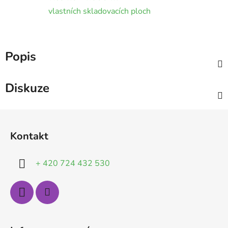
vlastních skladovacích ploch
Popis
Diskuze
Z
á
Kontakt
p
a
+ 420 724 432 530
t
í