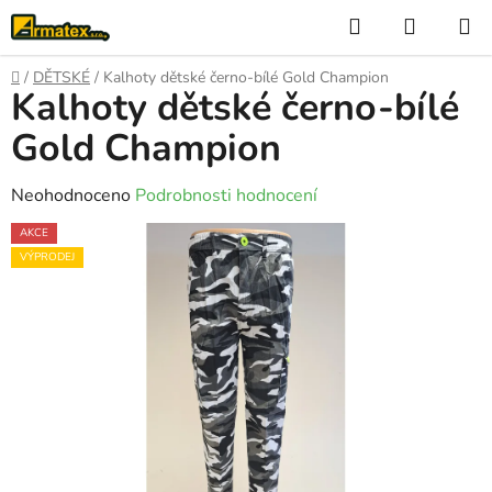
Přejít
Hledat
NÁKUP
na
KOŠÍK
obsah
Domů
/
DĚTSKÉ
/
Kalhoty dětské černo-bílé Gold Champion
Kalhoty dětské černo-bílé
Gold Champion
Průměrné
Neohodnoceno
Podrobnosti hodnocení
hodnocení
AKCE
produktu
VÝPRODEJ
je
0,0
z
5
hvězdiček.