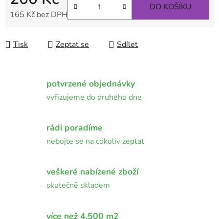
DO KOŠÍKU
165 Kč bez DPH
Měrná cena:
Tisk
Zeptat se
Sdílet
potvrzené objednávky
vyřizujeme do druhého dne
rádi poradíme
nebojte se na cokoliv zeptat
veškeré nabízené zboží
skutečně skladem
více než 4.500 m2