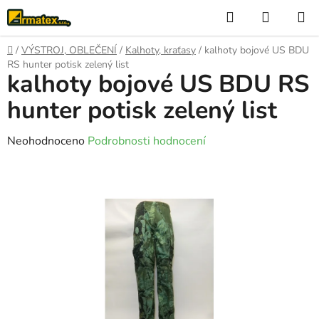
Přejít
Hledat
NÁKUP
na
KOŠÍK
obsah
Domů
/
VÝSTROJ, OBLEČENÍ
/
Kalhoty, kraťasy
/
kalhoty bojové US BDU
RS hunter potisk zelený list
kalhoty bojové US BDU RS
hunter potisk zelený list
Průměrné
Neohodnoceno
Podrobnosti hodnocení
hodnocení
produktu
je
0,0
z
5
hvězdiček.