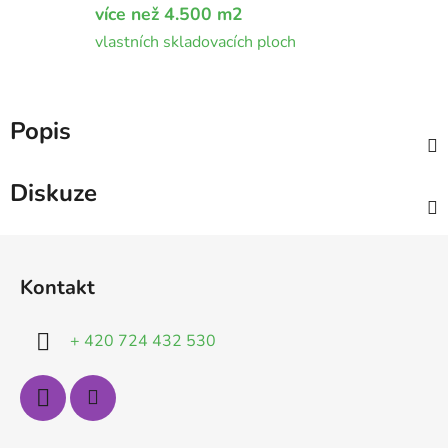
více než 4.500 m2
vlastních skladovacích ploch
Popis
Diskuze
Z
á
Kontakt
p
a
+ 420 724 432 530
t
í