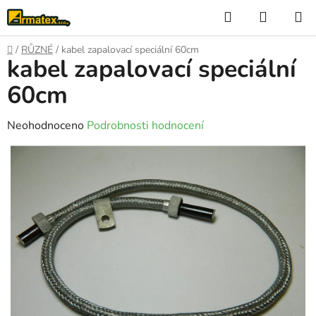
Přejít
Hledat
NÁKUP
na
KOŠÍK
obsah
Domů
/
RŮZNÉ
/
kabel zapalovací speciální 60cm
kabel zapalovací speciální
60cm
Průměrné
Neohodnoceno
Podrobnosti hodnocení
hodnocení
produktu
je
0,0
z
5
hvězdiček.