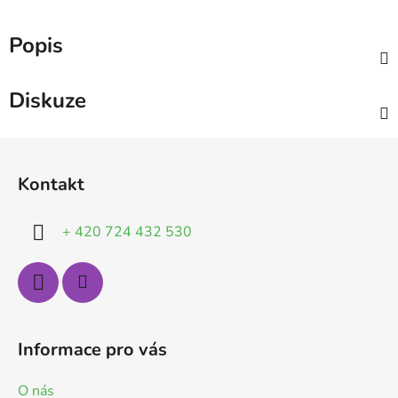
Popis
Diskuze
Z
á
Kontakt
p
a
+ 420 724 432 530
t
í
Informace pro vás
O nás