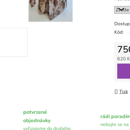
0,0
z
5
Dostup
hvězdič
Kód:
75
620 K
Měrná
Tisk
potvrzené
rádi poradí
objednávky
nebojte se na 
vyřizujeme do druhého