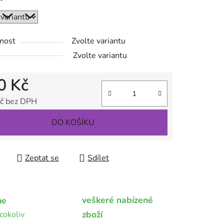
nost
Zvolte variantu
ek.
Zvolte variantu
0 Kč
č bez DPH
 cena:
DO KOŠÍKU
Zeptat se
Sdílet
veškeré nabízené
me
zboží
cokoliv