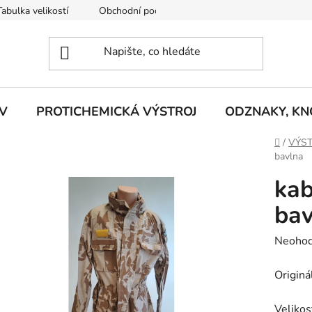
Tabulka velikostí
Obchodní podmínky
Vrácení zboží
R
V
PROTICHEMICKÁ VÝSTROJ
ODZNAKY, KNO
Domů
/
VÝST
bavlna
kab
bav
Průměr
Neoho
hodnoc
Originá
produk
je
Velikos