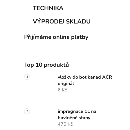
TECHNIKA
VÝPRODEJ SKLADU
Přijímáme online platby
Top 10 produktů
vložky do bot kanad AČR
originál
6 Kč
impregnace 1L na
bavlněné stany
470 Kč