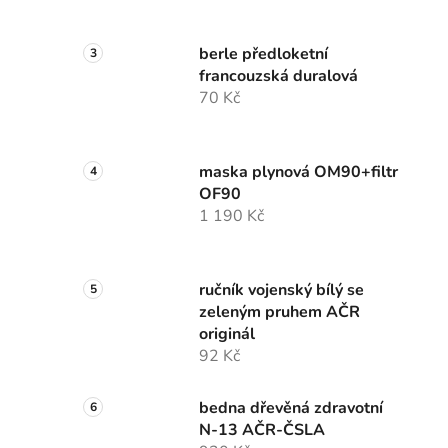
berle předloketní
francouzská duralová
70 Kč
maska plynová OM90+filtr
OF90
1 190 Kč
ručník vojenský bílý se
zeleným pruhem AČR
originál
92 Kč
bedna dřevěná zdravotní
N-13 AČR-ČSLA