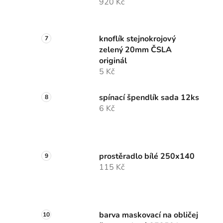
920 Kč
knoflík stejnokrojový
zelený 20mm ČSLA
originál
5 Kč
spínací špendlík sada 12ks
6 Kč
prostěradlo bílé 250x140
115 Kč
barva maskovací na obličej