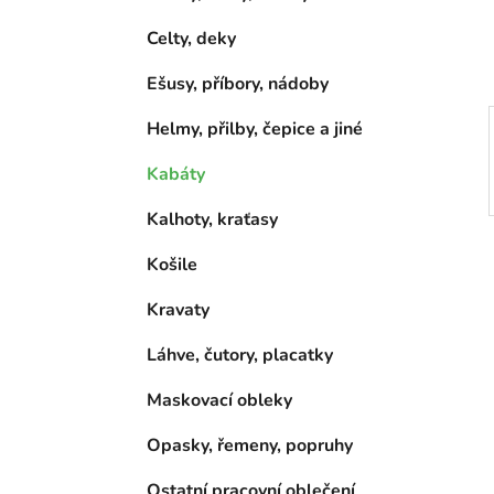
í
p
Celty, deky
a
Ešusy, příbory, nádoby
n
e
Helmy, přilby, čepice a jiné
l
Kabáty
Kalhoty, kraťasy
Košile
Kravaty
Láhve, čutory, placatky
Maskovací obleky
Opasky, řemeny, popruhy
Ostatní pracovní oblečení