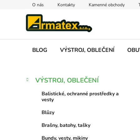
Přejít
O nás
Kontakty
Kamenné obchody
na
obsah
BLOG
VÝSTROJ, OBLEČENÍ
OBU
P
K
Přeskočit
VÝSTROJ, OBLEČENÍ
a
kategorie
o
t
s
Balistické, ochranné prostředky a
e
t
vesty
g
r
o
Blůzy
a
r
i
n
Brašny, batohy, tašky
e
n
Bundy, vesty, mikiny