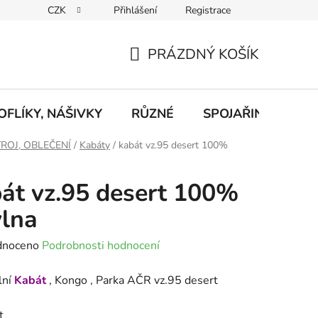
CZK
Přihlášení
Registrace
eklamace
Podmínky ochrany osobních údajů
Odstoupení od
PRÁZDNÝ KOŠÍK
NÁKUPNÍ
KOŠÍK
FLÍKY, NÁŠIVKY
RŮZNÉ
SPOJAŘINA, RADI
ROJ, OBLEČENÍ
/
Kabáty
/
kabát vz.95 desert 100%
át vz.95 desert 100%
lna
né
dnoceno
Podrobnosti hodnocení
ení
lní
Kabát
, Kongo , Parka AČR vz.95 desert
tu
t