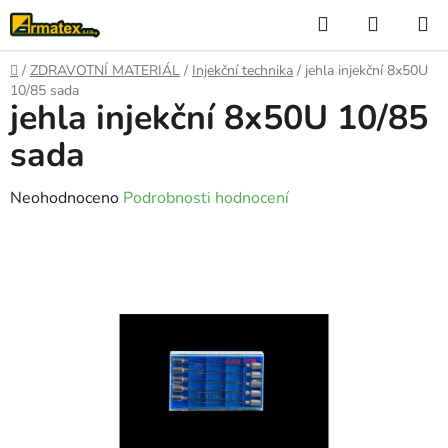
Přejít
Hledat
NÁKUP
na
KOŠÍK
obsah
Domů
/
ZDRAVOTNÍ MATERIÁL
/
Injekční technika
/
jehla injekční 8x50U
10/85 sada
jehla injekční 8x50U 10/85
sada
Průměrné
Neohodnoceno
Podrobnosti hodnocení
hodnocení
produktu
je
0,0
z
5
hvězdiček.