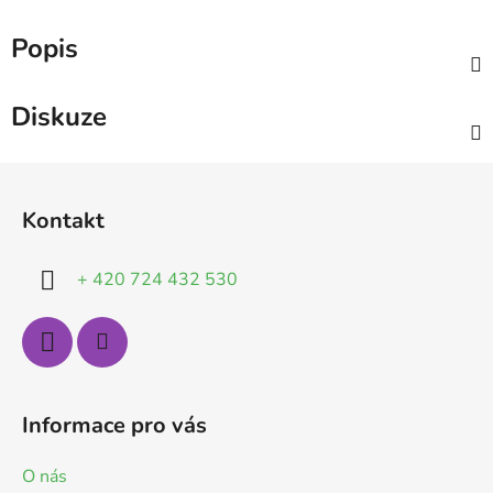
Popis
Diskuze
Z
á
Kontakt
p
a
+ 420 724 432 530
t
í
Informace pro vás
O nás