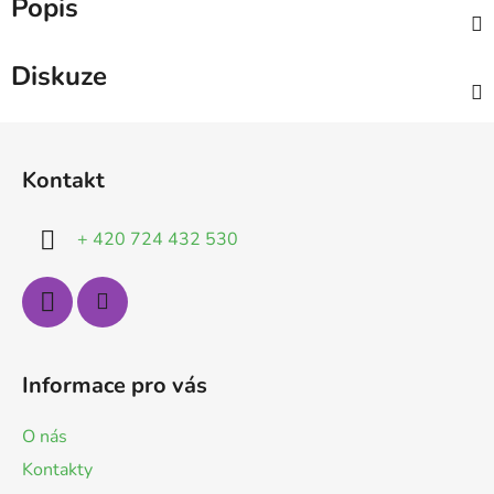
Popis
Diskuze
Z
á
Kontakt
p
a
+ 420 724 432 530
t
í
Informace pro vás
O nás
Kontakty