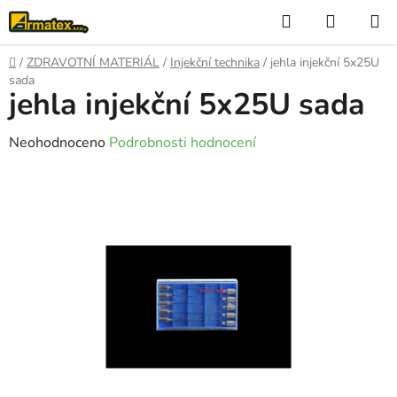
Přejít
Hledat
NÁKUP
na
KOŠÍK
obsah
Domů
/
ZDRAVOTNÍ MATERIÁL
/
Injekční technika
/
jehla injekční 5x25U
sada
jehla injekční 5x25U sada
Průměrné
Neohodnoceno
Podrobnosti hodnocení
hodnocení
produktu
je
0,0
z
5
hvězdiček.