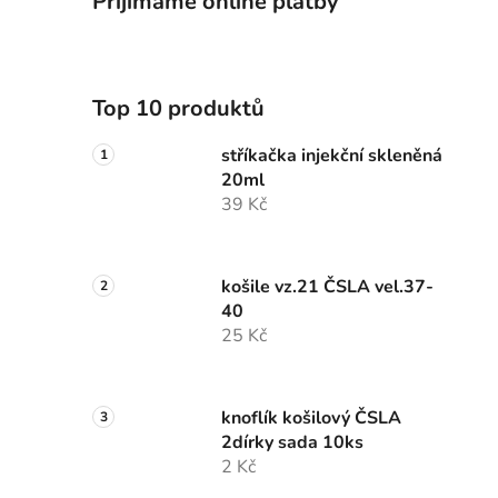
Přijímáme online platby
Top 10 produktů
stříkačka injekční skleněná
20ml
39 Kč
košile vz.21 ČSLA vel.37-
40
25 Kč
knoflík košilový ČSLA
2dírky sada 10ks
2 Kč