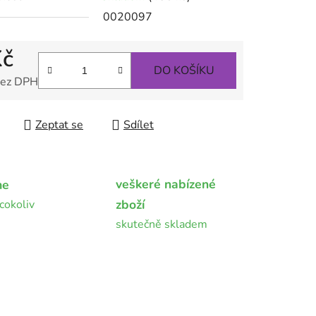
0020097
Kč
ek.
DO KOŠÍKU
bez DPH
 cena:
Zeptat se
Sdílet
veškeré nabízené
me
zboží
cokoliv
skutečně skladem