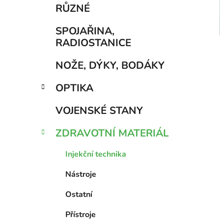
í
RŮZNÉ
p
a
SPOJAŘINA,
n
RADIOSTANICE
e
NOŽE, DÝKY, BODÁKY
l
OPTIKA
VOJENSKÉ STANY
ZDRAVOTNÍ MATERIÁL
Injekční technika
Nástroje
Ostatní
Přístroje