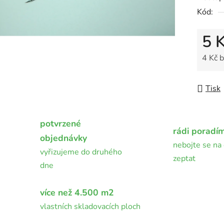
0,0
Kód:
z
5
5 
hvězdič
4 Kč 
Měrná
Tisk
potvrzené
rádi poradí
objednávky
nebojte se na 
vyřizujeme do druhého
zeptat
dne
více než 4.500 m2
vlastních skladovacích ploch