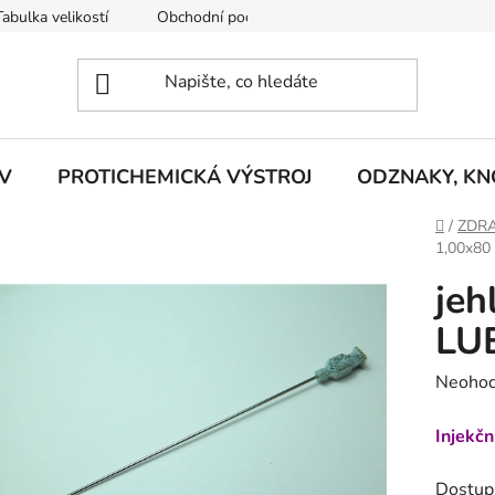
Tabulka velikostí
Obchodní podmínky
Vrácení zboží
R
V
PROTICHEMICKÁ VÝSTROJ
ODZNAKY, KNO
Domů
/
ZDRA
1,00x80
jeh
LU
Průměr
Neoho
hodnoc
Injekčn
produk
je
Dostup