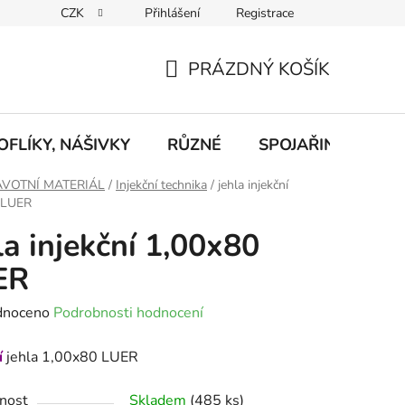
CZK
Přihlášení
Registrace
eklamace
Podmínky ochrany osobních údajů
Odstoupení od
PRÁZDNÝ KOŠÍK
NÁKUPNÍ
KOŠÍK
FLÍKY, NÁŠIVKY
RŮZNÉ
SPOJAŘINA, RADI
VOTNÍ MATERIÁL
/
Injekční technika
/
jehla injekční
 LUER
la injekční 1,00x80
ER
né
dnoceno
Podrobnosti hodnocení
ení
í
jehla 1,00x80 LUER
tu
nost
Skladem
(485 ks)