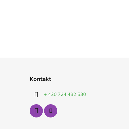
Z
á
Kontakt
p
a
+ 420 724 432 530
t
í