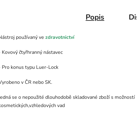
Popis
Di
Nástroj používaný ve
zdravotnictví
- Kovový čtyřhranný nástavec
- Pro konus typu Luer-Lock
Vyrobeno v ČR nebo SK.
Jedná se o nepoužité dlouhodobě skladované zboží s možností
kosmetických,vzhledových vad