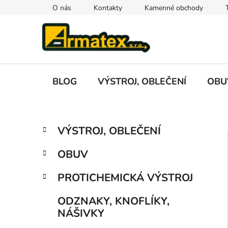
Přejít
O nás
Kontakty
Kamenné obchody
na
obsah
BLOG
VÝSTROJ, OBLEČENÍ
OBU
P
K
Přeskočit
VÝSTROJ, OBLEČENÍ
a
kategorie
o
t
s
OBUV
e
t
g
r
PROTICHEMICKÁ VÝSTROJ
o
a
r
ODZNAKY, KNOFLÍKY,
i
n
NÁŠIVKY
e
n